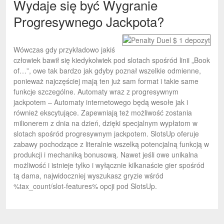
Wydaje się być Wygranie
Progresywnego Jackpota?
Wówczas gdy przykładowo jakiś
człowiek bawił się kiedykolwiek pod slotach spośród linii „Book
of…”, owe tak bardzo jak gdyby poznał wszelkie odmienne,
ponieważ najczęściej mają ten już sam format i takie same
funkcje szczególne. Automaty wraz z progresywnym
jackpotem – Automaty internetowego będą wesołe jak i
również ekscytujące. Zapewniają też możliwość zostania
milionerem z dnia na dzień, dzięki specjalnym wypłatom w
slotach spośród progresywnym jackpotem. SlotsUp oferuje
zabawy pochodzące z literalnie wszelką potencjalną funkcją w
produkcji i mechaniką bonusową. Nawet jeśli owe unikalna
możliwość i istnieje tylko i wyłącznie kilkanaście gier spośród
tą dama, najwidoczniej wyszukasz gryzie wśród
%tax_count/slot-features% opcji pod SlotsUp.