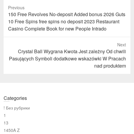
Previous
Previous
150 Free Revolves No-deposit Added bonus 2026 Guts
post:
10 Free Spins free spins no deposit 2023 Restaurant
Casino Complete Book for new People Intrado
Next
Next
Crystal Ball Wygrana Kwota Jest zależny Od chwili
post:
Pasujących Symboli dodatkowe wskazówki W Pracach
nad produktem
Categories
! Без рубрики
1
13
1450A Z