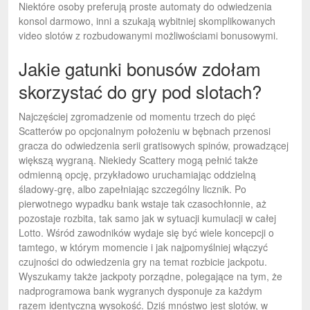
Niektóre osoby preferują proste automaty do odwiedzenia
konsol darmowo, inni a szukają wybitniej skomplikowanych
video slotów z rozbudowanymi możliwościami bonusowymi.
Jakie gatunki bonusów zdołam
skorzystać do gry pod slotach?
Najczęściej zgromadzenie od momentu trzech do pięć
Scatterów po opcjonalnym położeniu w bębnach przenosi
gracza do odwiedzenia serii gratisowych spinów, prowadzącej
większą wygraną. Niekiedy Scattery mogą pełnić także
odmienną opcję, przykładowo uruchamiając oddzielną
śladowy-grę, albo zapełniając szczególny licznik. Po
pierwotnego wypadku bank wstaje tak czasochłonnie, aż
pozostaje rozbita, tak samo jak w sytuacji kumulacji w całej
Lotto. Wśród zawodników wydaje się być wiele koncepcji o
tamtego, w którym momencie i jak najpomyślniej włączyć
czujności do odwiedzenia gry na temat rozbicie jackpotu.
Wyszukamy także jackpoty porządne, polegające na tym, że
nadprogramowa bank wygranych dysponuje za każdym
razem identyczną wysokość. Dziś mnóstwo jest slotów, w