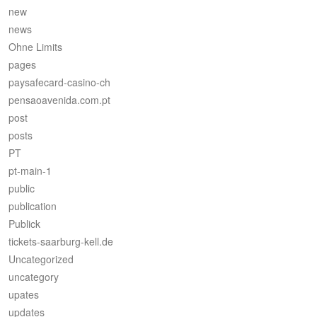
new
news
Ohne Limits
pages
paysafecard-casino-ch
pensaoavenida.com.pt
post
posts
PT
pt-main-1
public
publication
Publick
tickets-saarburg-kell.de
Uncategorized
uncategory
upates
updates