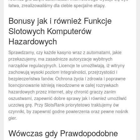
łatwa, zrealizowaliśmy dla ciebie specjalne etapy.
Bonusy jak i również Funkcje
Slotowych Komputerów
Hazardowych
Sprawdzamy, czy każde kasyno wraz z automatami, jakie
przekazujemy, ma zasadnicze autoryzacje wybitnych
narządów regulacyjnych. Licencje te umożliwiają, iż witryny
zachowują wysoki poziom integralności, przejrzystości i
bezpieczeństwa fanów. Ochrona życia i zdrowia i poprawne
licencjonowanie istnieją nieodzowne w całej rozrywkach
hazardowych przez internet, aby chronić graczy zanim
oszustwami, zapewnić dobre sprawy jak i również umożliwić
uczciwą grę. Przy SlotsRank priorytetowo traktujemy ów
czynniki, by zapewnić godne powierzenia oraz pewne nośnik
gier.
Wówczas gdy Prawdopodobne