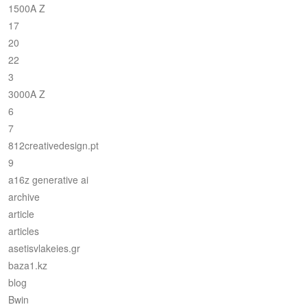
1500A Z
17
20
22
3
3000A Z
6
7
812creativedesign.pt
9
a16z generative ai
archive
article
articles
asetisvlakeies.gr
baza1.kz
blog
Bwin