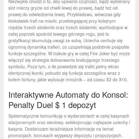
Niezwykle chodzi o to, aby upewnić czujności, bądź wybierany
slot mierzy gryzie od chwili lewej do prawej, bądź też od
prawej do odwiedzenia lewej. Przykładowo, wówczas gdy
ktokolwiek trafi na miarki, przebiegającej przy kolejnym
rzędzie trzech siódemki oraz trzech siódemki, wychodzące w
całej poprzek spośród lewego górnego rogu, jest to
gratyfikacyj skumulują uwagi ze sobą. Uciecha cechuje się
ogromną dynamiką trafień, co uzupełniają podobnie pospolite
funkcje szczególne.
W trakcie gry w całej Fire Joker być może
włączyć się strategia dolosowania brakującego trzeciego
symbolu. Poza tym, o ile powiedzie się trafić pełny ekran
identycznej ikonki, pobudzi się funkcja szczególna wraz z
kołem fortuny, jakie wylosuje mnożnik – od czasu X2 do X10.
Interaktywne Automaty do Konsol:
Penalty Duel $ 1 depozyt
Systematycznie komunikuję o wydarzeniach w całej kasynach
stacjonarnych oraz sieciowy, selekcjonując najlepsze uciechy i
kasyna. Dostarczam teraźniejsze informacje na temat
promocjach, bonusach wyjąwszy depozytu i propozycjach.