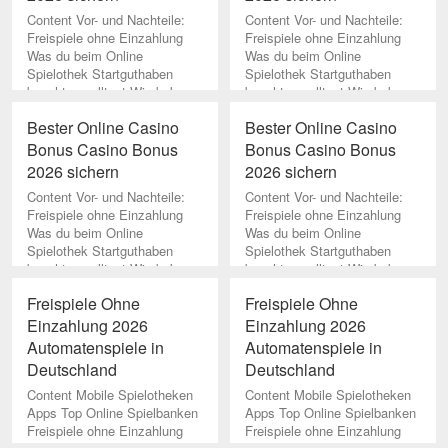
Content Vor- und Nachteile:
Content Vor- und Nachteile:
Freispiele ohne Einzahlung
Freispiele ohne Einzahlung
Was du beim Online
Was du beim Online
Spielothek Startguthaben
Spielothek Startguthaben
beachten solltest Wie bekom
beachten solltest Wie bekom
Bester Online Casino
Bester Online Casino
Bonus Casino Bonus
Bonus Casino Bonus
2026 sichern
2026 sichern
Content Vor- und Nachteile:
Content Vor- und Nachteile:
Freispiele ohne Einzahlung
Freispiele ohne Einzahlung
Was du beim Online
Was du beim Online
Spielothek Startguthaben
Spielothek Startguthaben
beachten solltest Wie bekom
beachten solltest Wie bekom
Freispiele Ohne
Freispiele Ohne
Einzahlung 2026
Einzahlung 2026
Automatenspiele in
Automatenspiele in
Deutschland
Deutschland
Content Mobile Spielotheken
Content Mobile Spielotheken
Apps Top Online Spielbanken
Apps Top Online Spielbanken
Freispiele ohne Einzahlung
Freispiele ohne Einzahlung