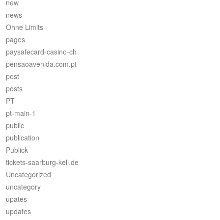
new
news
Ohne Limits
pages
paysafecard-casino-ch
pensaoavenida.com.pt
post
posts
PT
pt-main-1
public
publication
Publick
tickets-saarburg-kell.de
Uncategorized
uncategory
upates
updates