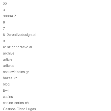
22
3
3000A Z
6
7
812creativedesign.pt
9
a16z generative ai
archive
article
articles
asetisvlakeies.gr
baza1.kz
blog
Bwin
casino
casino-serios-ch
Casinos Ohne Lugas