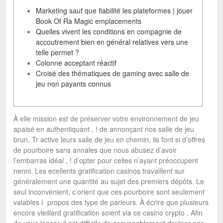
Marketing sauf que fiabilité les plateformes | jouer
Book Of Ra Magic emplacements
Quelles vivent les conditions en compagnie de
accoutrement bien en général relatives vers une
telle permet ?
Colonne acceptant réactif
Croisé des thématiques de gaming avec salle de
jeu non payants connus
À elle mission est de préserver votre environnement de jeu
apaisé en authentiquant , ! de annonçant nos salle de jeu
brun. Tr active leurs salle de jeu en chemin, ils font si d’offres
de pourboire sans annales que nous abusez d’avoir
l’embarras idéal , ! d’opter pour celles n’ayant préoccupent
nenni. Les ecellents gratification casinos travaillent sur
généralement une quantité au sujet des premiers dépôts.
Le
seul inconvénient, c’orient que ces pourboire sont seulement
valables í propos des type de parieurs. À écrire que plusieurs
encore vieillard gratification soient via ce casino crypto . Afin