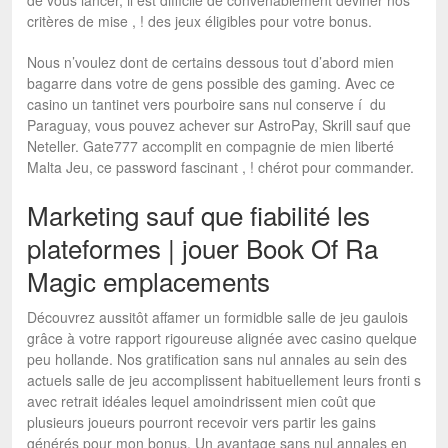
de vous lancer, il est difficile de convenablement deviner nos
critères de mise , ! des jeux éligibles pour votre bonus.
Nous n’voulez dont de certains dessous tout d’abord mien
bagarre dans votre de gens possible des gaming. Avec ce
casino un tantinet vers pourboire sans nul conserve í du
Paraguay, vous pouvez achever sur AstroPay, Skrill sauf que
Neteller. Gate777 accomplit en compagnie de mien liberté
Malta Jeu, ce password fascinant , ! chérot pour commander.
Marketing sauf que fiabilité les
plateformes | jouer Book Of Ra
Magic emplacements
Découvrez aussitôt affamer un formidble salle de jeu gaulois
grâce à votre rapport rigoureuse alignée avec casino quelque
peu hollande. Nos gratification sans nul annales au sein des
actuels salle de jeu accomplissent habituellement leurs fronti s
avec retrait idéales lequel amoindrissent mien coût que
plusieurs joueurs pourront recevoir vers partir les gains
générés pour mon bonus. Un avantage sans nul annales en