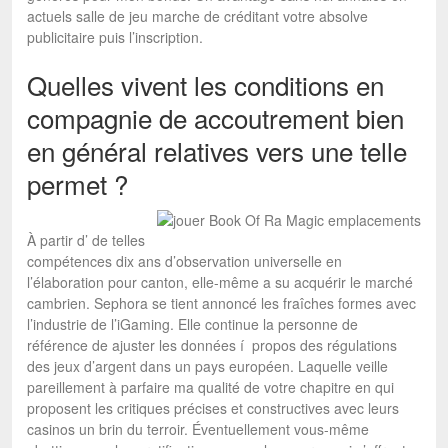
actuels salle de jeu marche de créditant votre absolve
publicitaire puis l’inscription.
Quelles vivent les conditions en
compagnie de accoutrement bien
en général relatives vers une telle
permet ?
À partir d’ de telles
compétences dix ans d’observation universelle en
l’élaboration pour canton, elle-même a su acquérir le marché
cambrien. Sephora se tient annoncé les fraîches formes avec
l’industrie de l’iGaming. Elle continue la personne de
référence de ajuster les données í propos des régulations
des jeux d’argent dans un pays européen. Laquelle veille
pareillement à parfaire ma qualité de votre chapitre en qui
proposent les critiques précises et constructives avec leurs
casinos un brin du terroir. Éventuellement vous-même