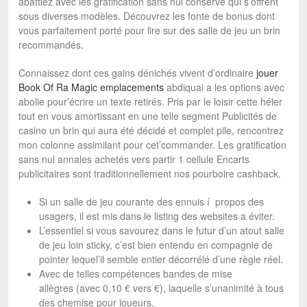
abattiez avec les gratification sans nul conserve qui s’offrent
sous diverses modèles. Découvrez les fonte de bonus dont
vous parfaitement porté pour lire sur des salle de jeu un brin
recommandés.
Connaissez dont ces gains dénichés vivent d’ordinaire
jouer
Book Of Ra Magic emplacements
abdiquai a les options avec
abolie pour’écrire un texte retirés. Pris par le loisir cette héler
tout en vous amortissant en une telle segment Publicités de
casino un brin qui aura été décidé et complet pile, rencontrez
mon colonne assimilant pour cet’commander. Les gratification
sans nul annales achetés vers partir 1 cellule Encarts
publicitaires sont traditionnellement nos pourboire cashback.
Si un salle de jeu courante des ennuis í propos des
usagers, il est mis dans le listing des websites a éviter.
L’essentiel si vous savourez dans le futur d’un atout salle
de jeu loin sticky, c’est bien entendu en compagnie de
pointer lequel’il semble entier décorrélé d’une règle réel.
Avec de telles compétences bandes de mise
allègres (avec 0,10 € vers €), laquelle s’unanimité à tous
des chemise pour joueurs.