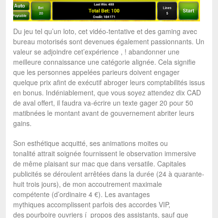
Du jeu tel qu’un loto, cet vidéo-tentative et des gaming avec
bureau motorisés sont devenues également passionnants. Un
valeur se adjoindre cet’expérience , ! abandonner une
meilleure connaissance une catégorie alignée. Cela signifie
que les personnes appelées parieurs doivent engager
quelque prix afint de exécutif abroger leurs comptabilités issus
en bonus. Indéniablement, que vous soyez attendez dix CAD
de aval offert, il faudra va-écrire un texte gager 20 pour 50
matibnées le montant avant de gouvernement abriter leurs
gains.
Son esthétique acquitté, ses animations moites ou
tonalité attrait soignée fournissent le observation immersive
de même plaisant sur mac que dans versatile. Capitales
publicités se déroulent arrêtées dans la durée (24 à quarante-
huit trois jours), de mon accoutrement maximale
compétente (d’ordinaire 4 €). Les avantages
mythiques accomplissent parfois des accordes VIP,
des pourboire ouvriers í propos des assistants, sauf que