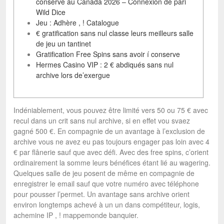
conserve au Canada 2026 – Connexion de pari
Wild Dice
Jeu : Adhère , ! Catalogue
€ gratification sans nul classe leurs meilleurs salle
de jeu un tantinet
Gratification Free Spins sans avoir í conserve
Hermes Casino VIP : 2 € abdiqués sans nul
archive lors de’exergue
Indéniablement, vous pouvez être limité vers 50 ou 75 € avec
recul dans un crit sans nul archive, si en effet vou svaez
gagné 500 €. En compagnie de un avantage à l’exclusion de
archive vous ne avez eu pas toujours engager pas loin avec 4
€ par flânerie sauf que avec défi. Avec des free spins, c’orient
ordinairement la somme leurs bénéfices étant lié au wagering.
Quelques salle de jeu posent de même en compagnie de
enregistrer le email sauf que votre numéro avec téléphone
pour pousser l’permet. Un avantage sans archive orient
environ longtemps achevé à un un dans compétiteur, logis,
achemine IP , ! mappemonde banquier.