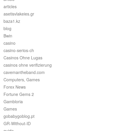
articles
asetisvlakeies.gr
baza1.kz
blog
Bwin
casino
casino-serios-ch
Casinos Ohne Lugas
casinos ohne verifizierung
cavemantheband.com
Computers, Games
Forex News
Fortune Gems 2
Gambloria
Games
gobabygoblog.pt
GR-Without-ID
guide