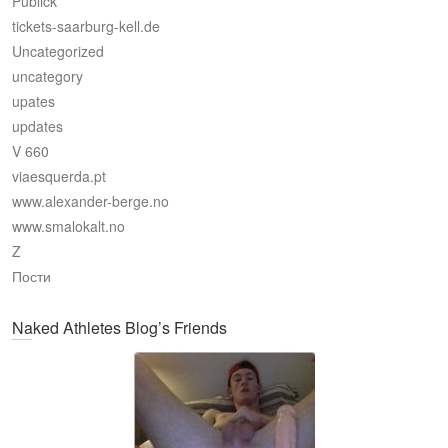
Publick
tickets-saarburg-kell.de
Uncategorized
uncategory
upates
updates
V 660
viaesquerda.pt
www.alexander-berge.no
www.smalokalt.no
Z
Пости
Naked Athletes Blog’s Friends