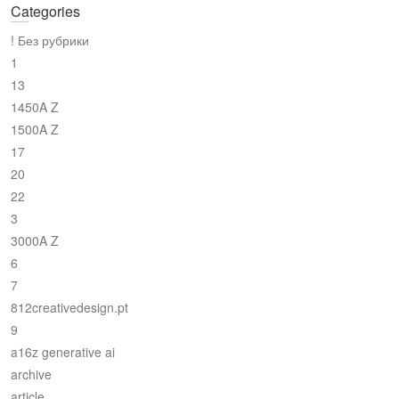
Categories
! Без рубрики
1
13
1450A Z
1500A Z
17
20
22
3
3000A Z
6
7
812creativedesign.pt
9
a16z generative ai
archive
article