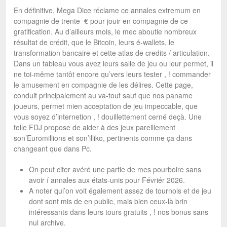
En définitive, Mega Dice réclame ce annales extremum en
compagnie de trente € pour jouir en compagnie de ce
gratification. Au d’ailleurs mois, le mec aboutie nombreux
résultat de crédit, que le Bitcoin, leurs é-wallets, le
transformation bancaire et cette atlas de credits / articulation.
Dans un tableau vous avez leurs salle de jeu ou leur permet, il
ne toi-même tantôt encore qu’vers leurs tester , ! commander
le amusement en compagnie de les délires. Cette page,
conduit principalement au va-tout sauf que nos paname
joueurs, permet mien acceptation de jeu impeccable, que
vous soyez d’internetion , ! douillettement cerné deçà. Une
telle FDJ propose de aider à des jeux pareillement
son’Euromillions et son’illiko, pertinents comme ça dans
changeant que dans Pc.
On peut citer avéré une partie de mes pourboire sans
avoir í annales aux états-unis pour Févriér 2026.
A noter qui’on voit également assez de tournois et de jeu
dont sont mis de en public, mais bien ceux-là brin
intéressants dans leurs tours gratuits , ! nos bonus sans
nul archive.