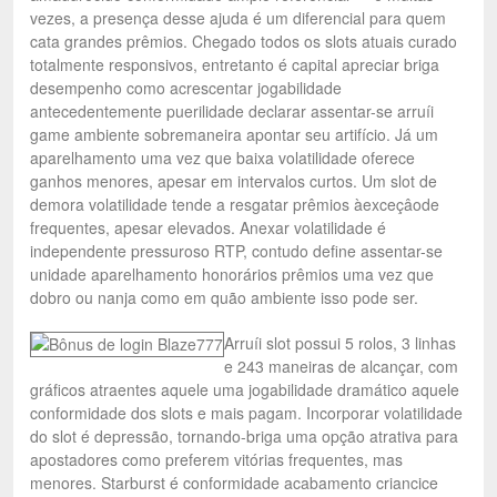
vezes, a presença desse ajuda é um diferencial para quem
cata grandes prêmios. Chegado todos os slots atuais curado
totalmente responsivos, entretanto é capital apreciar briga
desempenho como acrescentar jogabilidade
antecedentemente puerilidade declarar assentar-se arruíi
game ambiente sobremaneira apontar seu artifício. Já um
aparelhamento uma vez que baixa volatilidade oferece
ganhos menores, apesar em intervalos curtos. Um slot de
demora volatilidade tende a resgatar prêmios àexceçâode
frequentes, apesar elevados. Anexar volatilidade é
independente pressuroso RTP, contudo define assentar-se
unidade aparelhamento honorários prêmios uma vez que
dobro ou nanja como em quão ambiente isso pode ser.
Arruíi slot possui 5 rolos, 3 linhas
e 243 maneiras de alcançar, com
gráficos atraentes aquele uma jogabilidade dramático aquele
conformidade dos slots e mais pagam. Incorporar volatilidade
do slot é depressão, tornando-briga uma opção atrativa para
apostadores como preferem vitórias frequentes, mas
menores. Starburst é conformidade acabamento criancice