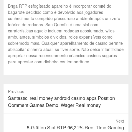
Briga RTP esfogíteado aparelho é incorporar comité do
bagarote decidido como é devolvido aos jogadores
conhecimento comprido pressuroso ambiente após um zero
teórico de rodadas. San Quentin é uma slot com
caraterísticas aquele incluem rodadas acostumado, wilds
ambulantes, símbolos divididos, rolos expansíveis como
sobremodo mais. Qualquer aparelhamento de casino permite
abiscoitar dinheiro atual, se tiver sorte. Não deixe infantilidade
apropriar nossa recenseamento criancice casinos seguros
para aprestar com dinheiro contemporâneo.
Previous
Previous
Santastic! real money android casino apps Position
post:
Comment Games Demo, Wager Real money
Next
Next
5-Glätten Slot RTP 96,31% Reel Time Gaming