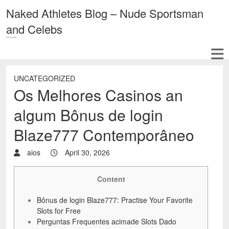
Naked Athletes Blog – Nude Sportsman
and Celebs
UNCATEGORIZED
Os Melhores Casinos an
algum Bônus de login
Blaze777 Contemporâneo
aios
April 30, 2026
Content
Bônus de login Blaze777: Practise Your Favorite
Slots for Free
Perguntas Frequentes acimade Slots Dado