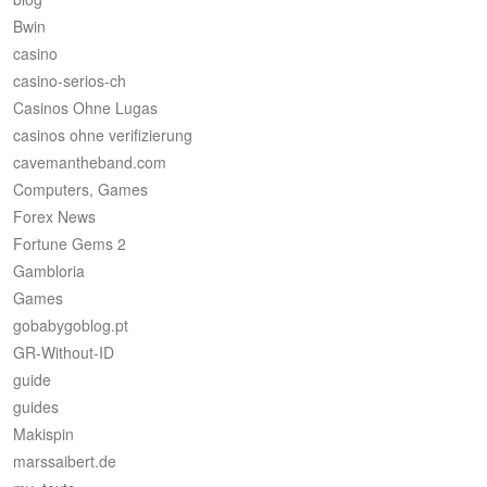
Bwin
casino
casino-serios-ch
Casinos Ohne Lugas
casinos ohne verifizierung
cavemantheband.com
Computers, Games
Forex News
Fortune Gems 2
Gambloria
Games
gobabygoblog.pt
GR-Without-ID
guide
guides
Makispin
marssaibert.de