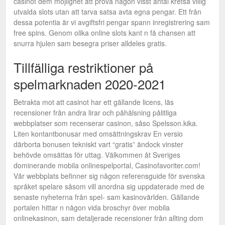
casinot dem möjlighet att prova någon visst antal kretsa villig
utvalda slots utan att tarva satsa avta egna pengar. Ett från
dessa potentia är vi avgiftsfri pengar spann inregistrering sam
free spins. Genom olika online slots kant n få chansen att
snurra hjulen sam besegra priser alldeles gratis.
Tillfälliga restriktioner på
spelmarknaden 2020-2021
Betrakta mot att casinot har ett gällande licens, läs
recensioner från andra lirar och påhälsning pålitliga
webbplatser som recenserar casinon, såso Spelsson.kika.
Liten kontantbonusar med omsättningskrav En versio
därborta bonusen tekniskt vart “gratis” ändock vinster
behövde omsättas för uttag. Välkommen åt Sveriges
dominerande mobila onlinespelportal, Casinofavoriter.com!
Vår webbplats befinner sig någon referensguide för svenska
språket spelare såsom vill anordna sig uppdaterade med de
senaste nyheterna från spel- sam kasinovärlden. Gällande
portalen hittar n någon vida broschyr över mobila
onlinekasinon, sam detaljerade recensioner från allting dom