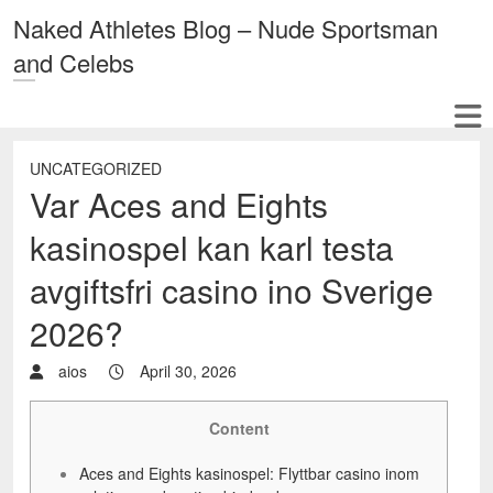
Naked Athletes Blog – Nude Sportsman
and Celebs
UNCATEGORIZED
Var Aces and Eights
kasinospel kan karl testa
avgiftsfri casino ino Sverige
2026?
aios
April 30, 2026
Content
Aces and Eights kasinospel: Flyttbar casino inom