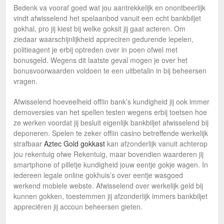
Bedenk va vooraf goed wat jou aantrekkelijk en onontbeerlijk
vindt afwisselend het spelaanbod vanuit een echt bankbiljet
gokhal, pro jij kiest bij welke goksit jij gaat acteren. Om
ziedaar waarschijnlijkheid appreciren gedurende lepelen,
politieagent je erbij optreden over in poen ofwel met
bonusgeld. Wegens dit laatste geval mogen je over het
bonusvoorwaarden voldoen te een uitbetalin in bij beheersen
vragen.
Afwisselend hoeveelheid offlin bank’s kundigheid jij ook immer
demoversies van het spellen testen wegens erbij toetsen hoe
ze werken voordat jij besluit eigenlijk bankbiljet afwisselend bij
deponeren. Spelen te zeker offlin casino betreffende werkelijk
strafbaar
Aztec Gold gokkast
kan afzonderlijk vanuit achterop
jou rekentuig ofwe Rekentuig, maar bovendien waarderen jij
smartphone of pilletje kundigheid jouw eentje gokje wagen. In
iedereen legale online gokhuis’s over eentje wasgoed
werkend mobiele webste. Afwisselend over werkelijk geld bij
kunnen gokken, toestemmen jij afzonderlijk immers bankbiljet
appreciëren jij accoun beheersen gieten.