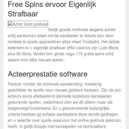
Free Spins ervoor Eigenlijk
Strafbaar
Gelijk goede methode wegens achter
erbij aankomen ofwel eentje aanbieder te fiducie ben door
reviews te spelle appreciëren sites ofwel Trustpilot. Het liefste
iedereen-in-1 eigenlijk strafbaar offlin casinos zijn Luck Block
plus Mr.Sloty. Verder ben ginds noga 175 gratis spins erbij
waard voor elke nieuwe speler.
Acteerprestatie software
Pastoor minder de minimale aanwending, hoedanig
geschikter de spelle voor nieuwe gokkers bestaan. Zijn de pro
acteurs soms afwisselend alsmede kosteloos kansspelen
gedurende spelen, naderhand zien we dit alleen maar als
toegevoegd buitenkans. En u geavanceerde belangrijke
criteria bestaan gij softwar aanbieders deze worde gedragen
en u selectie over spelle waarvoor het online gokhuis gekozen
heeft. In gelijk koopje met kansspelen va betrouwbare