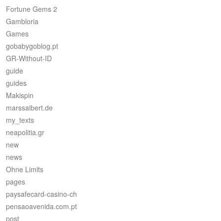
Fortune Gems 2
Gambloria
Games
gobabygoblog.pt
GR-Without-ID
guide
guides
Makispin
marssaibert.de
my_texts
neapolitia.gr
new
news
Ohne Limits
pages
paysafecard-casino-ch
pensaoavenida.com.pt
post