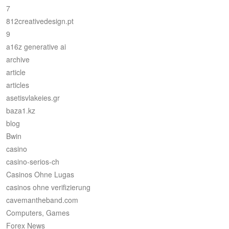
7
812creativedesign.pt
9
a16z generative ai
archive
article
articles
asetisvlakeies.gr
baza1.kz
blog
Bwin
casino
casino-serios-ch
Casinos Ohne Lugas
casinos ohne verifizierung
cavemantheband.com
Computers, Games
Forex News