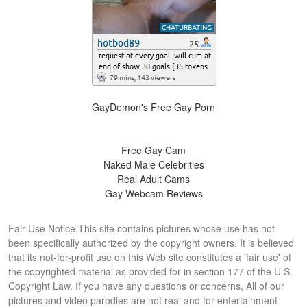
GayDemon's Free Gay Porn
Free Gay Cam
Naked Male Celebrities
Real Adult Cams
Gay Webcam Reviews
Fair Use Notice This site contains pictures whose use has not
been specifically authorized by the copyright owners. It is believed
that its not-for-profit use on this Web site constitutes a 'fair use' of
the copyrighted material as provided for in section 177 of the U.S.
Copyright Law. If you have any questions or concerns, All of our
pictures and video parodies are not real and for entertainment