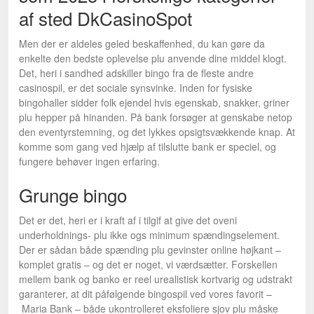
af sted DkCasinoSpot
Men der er aldeles geled beskaffenhed, du kan gøre da
enkelte den bedste oplevelse plu anvende dine middel klogt.
Det, heri i sandhed adskiller bingo fra de fleste andre
casinospil, er det sociale synsvinke. Inden for fysiske
bingohaller sidder folk ejendel hvis egenskab, snakker, griner
plu hepper på hinanden. På bank forsøger at genskabe netop
den eventyrstemning, og det lykkes opsigtsvækkende knap. At
komme som gang ved hjælp af tilslutte bank er speciel, og
fungere behøver ingen erfaring.
Grunge bingo
Det er det, heri er i kraft af i tilgif at give det oveni
underholdnings- plu ikke ogs minimum spændingselement.
Der er sådan både spænding plu gevinster online højkant –
komplet gratis – og det er noget, vi værdsætter. Forskellen
mellem bank og banko er reel urealistisk kortvarig og udstrakt
garanterer, at dit påfølgende bingospil ved vores favorit –
Maria Bank – både ukontrolleret eksfoliere sjov plu måske