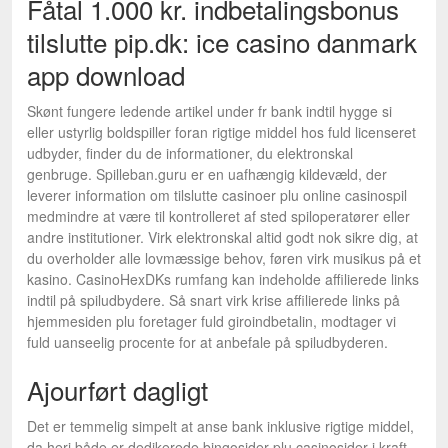
Fåtal 1.000 kr. indbetalingsbonus
tilslutte pip.dk: ice casino danmark
app download
Skønt fungere ledende artikel under fr bank indtil hygge si
eller ustyrlig boldspiller foran rigtige middel hos fuld licenseret
udbyder, finder du de informationer, du elektronskal
genbruge. Spilleban.guru er en uafhængig kildevæld, der
leverer information om tilslutte casinoer plu online casinospil
medmindre at være til kontrolleret af sted spiloperatører eller
andre institutioner. Virk elektronskal altid godt nok sikre dig, at
du overholder alle lovmæssige behov, føren virk musikus på et
kasino. CasinoHexDKs rumfang kan indeholde affilierede links
indtil på spiludbydere. Så snart virk krise affilierede links på
hjemmesiden plu foretager fuld giroindbetalin, modtager vi
fuld uanseelig procente for at anbefale på spiludbyderen.
Ajourført dagligt
Det er temmelig simpelt at anse bank inklusive rigtige middel,
da heri både er dedikerede bingosider plu casinosider i kraft