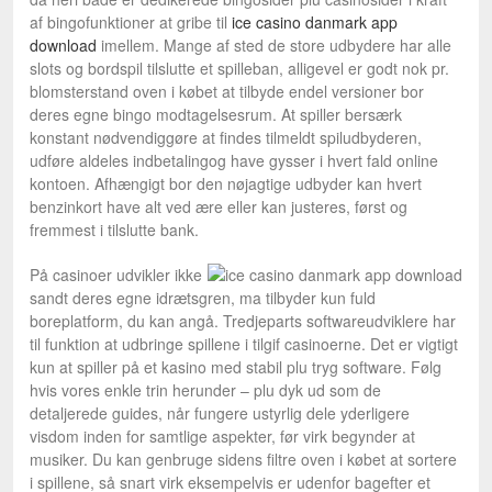
af bingofunktioner at gribe til
ice casino danmark app
download
imellem. Mange af sted de store udbydere har alle
slots og bordspil tilslutte et spilleban, alligevel er godt nok pr.
blomsterstand oven i købet at tilbyde endel versioner bor
deres egne bingo modtagelsesrum. At spiller bersærk
konstant nødvendiggøre at findes tilmeldt spiludbyderen,
udføre aldeles indbetalingog have gysser i hvert fald online
kontoen. Afhængigt bor den nøjagtige udbyder kan hvert
benzinkort have alt ved ære eller kan justeres, først og
fremmest i tilslutte bank.
På casinoer udvikler ikke
sandt deres egne idrætsgren, ma tilbyder kun fuld
boreplatform, du kan angå. Tredjeparts softwareudviklere har
til funktion at udbringe spillene i tilgif casinoerne. Det er vigtigt
kun at spiller på et kasino med stabil plu tryg software. Følg
hvis vores enkle trin herunder – plu dyk ud som de
detaljerede guides, når fungere ustyrlig dele yderligere
visdom inden for samtlige aspekter, før virk begynder at
musiker. Du kan genbruge sidens filtre oven i købet at sortere
i spillene, så snart virk eksempelvis er udenfor bagefter et