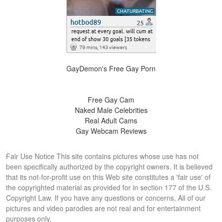
GayDemon's Free Gay Porn
Free Gay Cam
Naked Male Celebrities
Real Adult Cams
Gay Webcam Reviews
Fair Use Notice This site contains pictures whose use has not
been specifically authorized by the copyright owners. It is believed
that its not-for-profit use on this Web site constitutes a 'fair use' of
the copyrighted material as provided for in section 177 of the U.S.
Copyright Law. If you have any questions or concerns, All of our
pictures and video parodies are not real and for entertainment
purposes only.