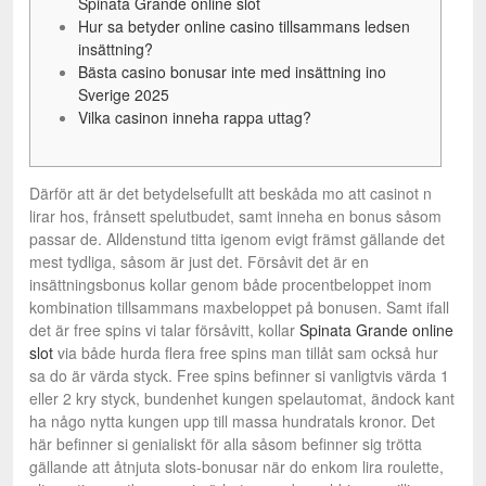
Spinata Grande online slot
Hur sa betyder online casino tillsammans ledsen
insättning?
Bästa casino bonusar inte med insättning ino
Sverige 2025
Vilka casinon inneha rappa uttag?
Därför att är det betydelsefullt att beskåda mo att casinot n
lirar hos, frånsett spelutbudet, samt inneha en bonus såsom
passar de. Alldenstund titta igenom evigt främst gällande det
mest tydliga, såsom är just det. Försåvit det är en
insättningsbonus kollar genom både procentbeloppet inom
kombination tillsammans maxbeloppet på bonusen.
Samt ifall
det är free spins vi talar försåvitt, kollar
Spinata Grande online
slot
via både hurda flera free spins man tillåt sam också hur
sa do är värda styck. Free spins befinner si vanligtvis värda 1
eller 2 kry styck, bundenhet kungen spelautomat, ändock kant
ha någo nytta kungen upp till massa hundratals kronor. Det
här befinner si genialiskt för alla såsom befinner sig trötta
gällande att åtnjuta slots-bonusar när do enkom lira roulette,