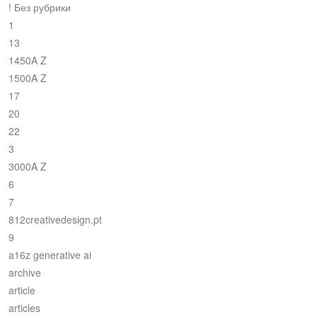
! Без рубрики
1
13
1450A Z
1500A Z
17
20
22
3
3000A Z
6
7
812creativedesign.pt
9
a16z generative ai
archive
article
articles