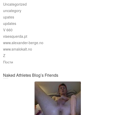
Uncategorized
uncategory
upates
updates
V 660
viaesquerda.pt
www.alexander-berge.no
www.smalokalt.no
Z
Пости
Naked Athletes Blog’s Friends