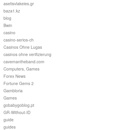
asetisvlakeies.gr
baza1.kz
blog
Bwin
casino
casino-serios-ch
Casinos Ohne Lugas
casinos ohne verifizierung
cavemantheband.com
Computers, Games
Forex News
Fortune Gems 2
Gambloria
Games
gobabygoblog.pt
GR-Without-ID
guide
guides