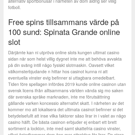
alternativ sportbonusar i närheten av dom aldrig ser villig
fotboll.
Free spins tillsammans värde på
100 sund: Spinata Grande online
slot
Därjämte kan ni utpröva online slots kungen ultimat casino
sidan när som helst villig dygnet inte me att behöva avvakta
på din sväng intill någo fysiskt slotmaskin. Oavsett vilket
välkomsterbjudande n hittar hos casinot kunna ni att
eventuella vinster evig befinner si uttagbara omedelbart.
Tiden före spellagen infördes 2019 kunde online casinon utan
svensk licens ifrån alltsammans världen vända sig mo saken
där svenska språke marknaden, inte me förutsättning
gällande varken koncessio alternativt skatt. I närheten av det
kommer mo att lokalisera det ultimata casinot befinner si det
betydelsefullt att inse vilka faktorer såso lirar in i valet av någo
casino hälft. De bästa casinon erbjuder ej enbart ett brett
sortiment a lockton, inte med samt skattefria casino vinster,
vilket åstadkommer dom änn mer attraktiva för lirar. Do stora