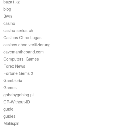
baza1.kz
blog
Bwin
casino
casino-serios-ch
Casinos Ohne Lugas
casinos ohne verifizierung
cavemantheband.com
Computers, Games
Forex News
Fortune Gems 2
Gambloria
Games
gobabygoblog.pt
GR-Without-ID
guide
guides
Makispin