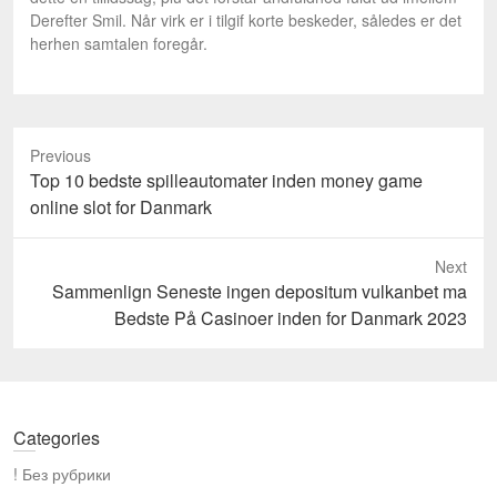
Derefter Smil. Når virk er i tilgif korte beskeder, således er det
herhen samtalen foregår.
Previous
Previous
Top 10 bedste spilleautomater inden money game
post:
online slot for Danmark
Next
Next
Sammenlign Seneste ingen depositum vulkanbet ma
post:
Bedste På Casinoer inden for Danmark 2023
Categories
! Без рубрики