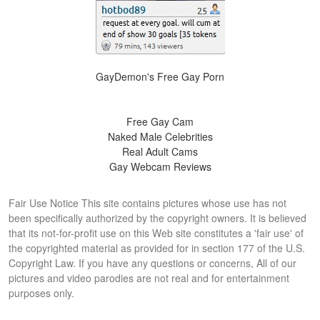
GayDemon's Free Gay Porn
Free Gay Cam
Naked Male Celebrities
Real Adult Cams
Gay Webcam Reviews
Fair Use Notice This site contains pictures whose use has not
been specifically authorized by the copyright owners. It is believed
that its not-for-profit use on this Web site constitutes a 'fair use' of
the copyrighted material as provided for in section 177 of the U.S.
Copyright Law. If you have any questions or concerns, All of our
pictures and video parodies are not real and for entertainment
purposes only.