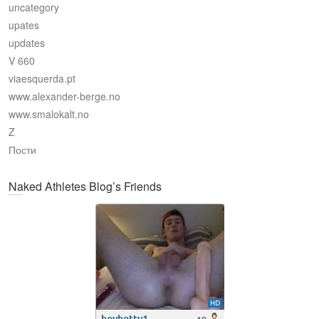
uncategory
upates
updates
V 660
viaesquerda.pt
www.alexander-berge.no
www.smalokalt.no
Z
Пости
Naked Athletes Blog’s Friends