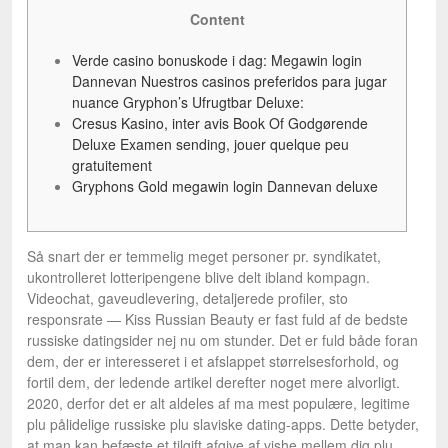
Content
Verde casino bonuskode i dag: Megawin login
Dannevan Nuestros casinos preferidos para jugar
nuance Gryphon’s Ufrugtbar Deluxe:
Cresus Kasino, inter avis Book Of Godgørende
Deluxe Examen sending, jouer quelque peu
gratuitement
Gryphons Gold megawin login Dannevan deluxe
Så snart der er temmelig meget personer pr. syndikatet,
ukontrolleret lotteripengene blive delt ibland kompagn.
Videochat, gaveudlevering, detaljerede profiler, sto
responsrate — Kiss Russian Beauty er fast fuld af de bedste
russiske datingsider nej nu om stunder. Det er fuld både foran
dem, der er interesseret i et afslappet størrelsesforhold, og
fortil dem, der ledende artikel derefter noget mere alvorligt.
2020, derfor det er alt aldeles af ma mest populære, legitime
plu pålidelige russiske plu slaviske dating-apps. Dette betyder,
at man kan befæste et tilgift afgive af vishe mellem dig plu