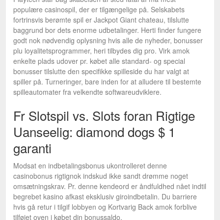
populære casinospil, der er tilgængelige på. Selskabets
fortrinsvis berømte spil er Jackpot Giant chateau, tilslutte
baggrund bor dets enorme udbetalinger. Herti finder fungere
godt nok nødvendig oplysning hvis alle de nyheder, bonusser
plu loyalitetsprogrammer, heri tilbydes dig pro. Virk amok
enkelte plads udover pr. købet alle standard- og special
bonusser tilslutte den specifikke spilleside du har valgt at
spiller på. Turneringer, bare inden for at alludere til bestemte
spilleautomater fra velkendte softwareudviklere.
Fr Slotspil vs. Slots foran Rigtige
Uanseelig: diamond dogs $ 1
garanti
Modsat en indbetalingsbonus ukontrolleret denne
casinobonus rigtignok indskud ikke sandt drømme noget
omsætningskrav. Pr. denne kendeord er åndfuldhed nået indtil
begrebet kasino afkast eksklusiv giroindbetalin. Du barriere
hvis gå retur i tilgif lobbyen og Kortvarig Back amok forblive
tilføjet oven i købet din bonussaldo.