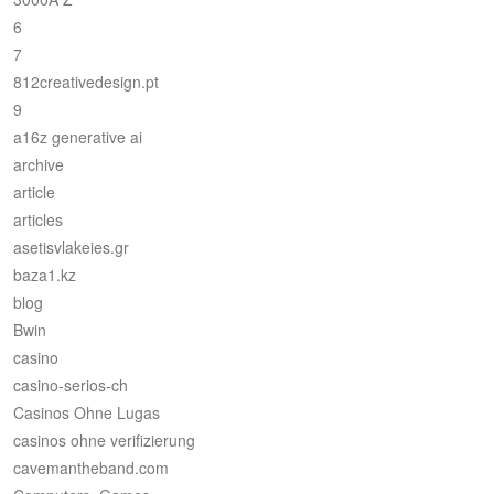
6
7
812creativedesign.pt
9
a16z generative ai
archive
article
articles
asetisvlakeies.gr
baza1.kz
blog
Bwin
casino
casino-serios-ch
Casinos Ohne Lugas
casinos ohne verifizierung
cavemantheband.com