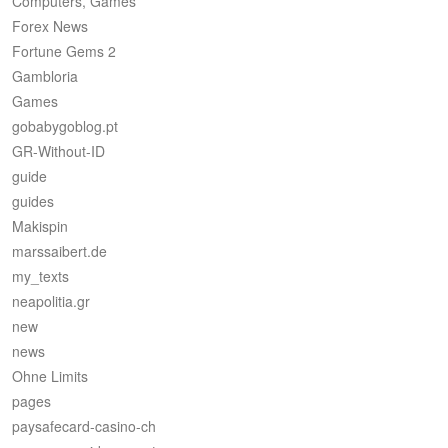
Computers, Games
Forex News
Fortune Gems 2
Gambloria
Games
gobabygoblog.pt
GR-Without-ID
guide
guides
Makispin
marssaibert.de
my_texts
neapolitia.gr
new
news
Ohne Limits
pages
paysafecard-casino-ch