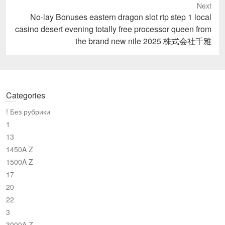
Next
Next
No-lay Bonuses eastern dragon slot rtp step 1 local
post:
casino desert evening totally free processor queen from
the brand new nile 2025 株式会社千雅
Categories
! Без рубрики
1
13
1450A Z
1500A Z
17
20
22
3
3000A Z