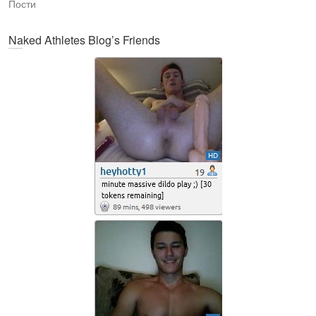
Пости
Naked Athletes Blog’s Friends