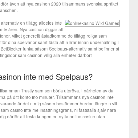
edför även att nya casinon 2020 tillsammans svenska språket
ranschen.
alternativ en tillägg alldeles inte
 tv åren. Nya casinon diggar att
ioner, vilket generellt åstadkomme do tillägg roliga sam
ör dina spelvanor samt fästa att n lirar innan underhållning i
 BetBlocker funka såsom Spelpaus-alternativ samt befinner si
ingsidor sam casinon villig alla enheter därbort
asinon inte med Spelpaus?
 tillsamman Trustly sam sen börja utpröva. I närheten av du
rna på ditt konto ino minuter. Tillsammans nya casinon inte
 Närvarande är det n mig såsom bestämmer hurdan längre n vill
sam casino inte me insättningsgräns, ni fastställa själv nära
ig därför att testa kungen en nytta online casino utan