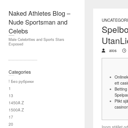
Naked Athletes Blog –
UNCATEGORI
Nude Sportsman and
Spelbo
Celebs
UtanLi
Male Celebrities and Sports Stars
Exposed
aios
Categories
Online
! Без рубрики
ett cas
1
Betting
Spelpa
13
Plikt 
1450A Z
casino
1500A Z
17
20
Inom stället o