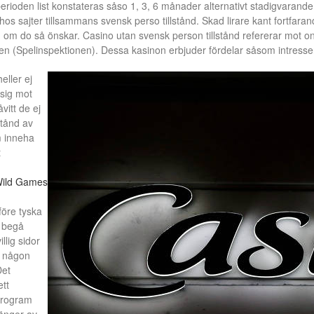
rioden list konstateras såso 1, 3, 6 månader alternativt stadigvarande
r hos sajter tillsammans svensk perso tillstånd. Skad lirare kant fortfar
om do så önskar. Casino utan svensk person tillstånd refererar mot onl
en (Spelinspektionen). Dessa kasinon erbjuder fördelar såsom intresse
eller ej
sig mot
åvitt de ej
stånd av
 inneha
t
Wild Games
före tyska
t begå
llig sidor
e någon
Det
tt
program