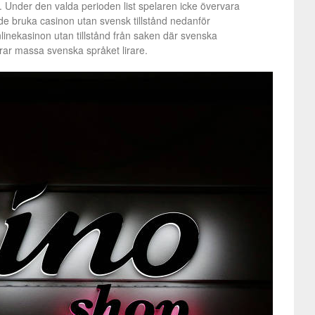
. Under den valda perioden list spelaren icke övervara
ande bruka casinon utan svensk tillstånd nedanför
inekasinon utan tillstånd från saken där svenska
rar massa svenska språket lirare.