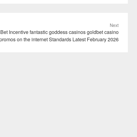
Next
et Incentive fantastic goddess casinos goldbet casino
promos on the internet Standards Latest February 2026