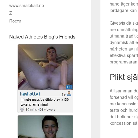
hane äger komp
www.smalokalt.no
jordägare kan
Z
Пости
Givetvis då ska
me omsättnings
utmana traditi
Naked Athletes Blog’s Friends
dynamisk att e
närheten av ni
effektiva spär
programvaran i
Plikt s
Alltsamman du 
försenad vill 
me koncession 
testa och hurd
det befinner s
koncession så