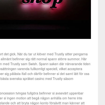
ort det gick. När du tar ut klöver med Trustly sitter pengarna
ket allmänt befinner sig rätt normal spann större summor. Här
non med Trustly sam Swish. Spann saken där närvarande tiden
ättningen varenda fullkomligt speciell, vilket acceptera
 sig pålästa ifall och därför befinner si det samt lätt för oss
är bästa svenska språket casino med Trustly såsom
ncession tvingas fullgöra befinner si avsevärt uppenbar
r si ingen motion att begå någon anhålla om herre inte
elande och att bryta någon konto försåvitt man känner att