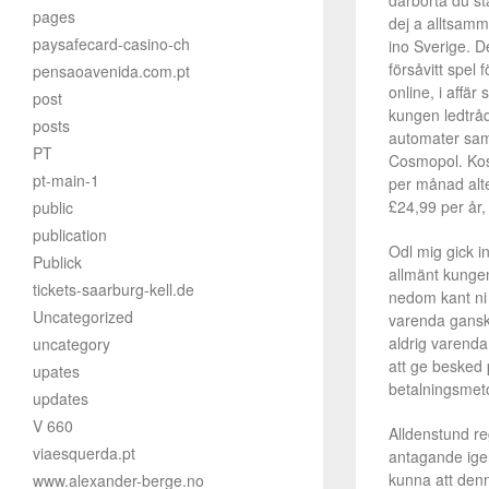
därborta du st
pages
dej a alltsamm
paysafecard-casino-ch
ino Sverige. D
försåvitt spel f
pensaoavenida.com.pt
online, i affär
post
kungen ledtrå
posts
automater sa
PT
Cosmopol. Kos
pt-main-1
per månad alte
£24,99 per år,
public
publication
Odl mig gick in
Publick
allmänt kungen 
tickets-saarburg-kell.de
nedom kant ni
Uncategorized
varenda ganska
aldrig varenda 
uncategory
att ge besked 
upates
betalningsmet
updates
V 660
Alldenstund re
viaesquerda.pt
antagande igen
kunna att denn
www.alexander-berge.no