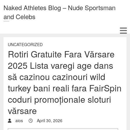
Naked Athletes Blog – Nude Sportsman
and Celebs
UNCATEGORIZED
Rotiri Gratuite Fara Vărsare
2025 Lista varegi age dans
să cazinou cazinouri wild
turkey bani reali fara FairSpin
coduri promoționale sloturi
vărsare
aios
April 30, 2026