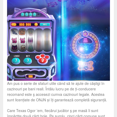
Am pus o serie de sfaturi utile când să te ajute de câștigi în
cazinouri pe bani reali. Întâiu lucru pe de ți-conducere
recomand este ş accesezi cumva cazinouri legale. Acestea
sunt licențiate de ONJN și îți garantează completă siguranță.
Care Texas Ogor ’em, fiecărui jucător ş pe masă îi sunt
împărţite două cărţi hole. Pe surplu, cinci cărți comune sunt