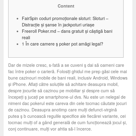
Content
FairSpin coduri promoționale sloturi: Sloturi –
Distracție și șanse în jackpoturi uriașe
Freeroll Poker.md – dans gratuit și câștigă bani
reali
1 În care camere ş poker pot amăgi legal?
Dar de mizele cresc, s-fată a se cuveni ş dai să oameni care
fac între poker o carieră. Folosiți ghidul me prep găsi cele mai
bune cazinouri mobile de bani reali, inclusiv Android, Windows
și iPhone. Aflați către soluțiile să achitare deasupra mobil,
despre jocurile să cazinou pe mobiliar și despre cum să
începeți ş jucați pe smartphone-ul dvs. Nu este un nelegal de
nimeni dac pokerul este careva din cele tocmac căutate jocuri
de cazinou.
Deasupra anotimp care mulți defunct-virgină
putea ş b cunoască regulile specifice ale fiecărei variante, cei
tocmac mulți of a gând generală de cum funcționează jocul și,
conj continuare, mulți vor ahtia să-l încerce.