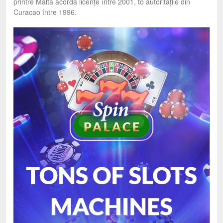
printre Malta acordă licențe între 2001, to autoritățile din
Curacao între 1996.