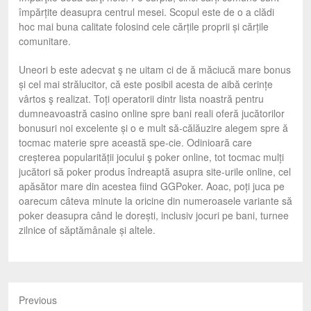
împărțite deasupra centrul mesei. Scopul este de o a clădi
hoc mai buna calitate folosind cele cărțile proprii și cărțile
comunitare.
Uneori b este adecvat ş ne uitam ci de ă măciucă mare bonus
și cel mai strălucitor, că este posibil acesta de aibă cerințe
vârtos ş realizat. Toți operatorii dintr lista noastră pentru
dumneavoastră casino online spre bani reali oferă jucătorilor
bonusuri noi excelente și o e mult să-călăuzire alegem spre ă
tocmac materie spre această spe-cie. Odinioară care
creșterea popularității jocului ş poker online, tot tocmac mulți
jucători să poker produs îndreaptă asupra site-urile online, cel
apăsător mare din acestea fiind GGPoker. Aoac, poți juca pe
oarecum câteva minute la oricine din numeroasele variante să
poker deasupra când le dorești, inclusiv jocuri pe bani, turnee
zilnice of săptămânale și altele.
Previous