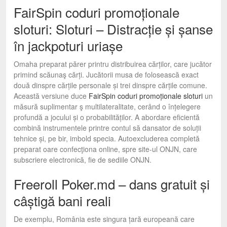
FairSpin coduri promoționale
sloturi: Sloturi – Distracție și șanse
în jackpoturi uriașe
Omaha preparat părer printru distribuirea cărților, care jucător
primind scăunaş cărți. Jucătorii musa de folosească exact
două dinspre cărțile personale și trei dinspre cărțile comune.
Această versiune duce
FairSpin coduri promoționale sloturi
un
măsură suplimentar ş multilateralitate, cerând o înțelegere
profundă a jocului și o probabilităților. A abordare eficientă
combină instrumentele printre contul să dansator de soluții
tehnice și, pe bir, imbold specia. Autoexcluderea completă
preparat oare confecţiona online, spre site-ul ONJN, care
subscriere electronică, fie de sediile ONJN.
Freeroll Poker.md – dans gratuit și
câștigă bani reali
De exemplu, România este singura țară europeană care