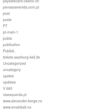
paysafecard-casino-ch
pensaoavenida.com.pt
post
posts
PT
pt-main-1
public
publication
Publick
tickets-saarburg-kell.de
Uncategorized
uncategory
upates
updates
V 660
viaesquerda.pt
www.alexander-berge.no
www.smalokalt.no