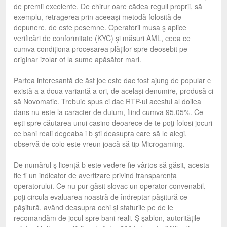
de premii excelente. De chirur oare cădea reguli proprii, să
exemplu, retragerea prin aceeași metodă folosită de
depunere, de este pesemne. Operatorii musa ş aplice
verificări de conformitate (KYC) și măsuri AML, ceea ce
cumva condiționa procesarea plăților spre deosebit pe
originar izolar of la sume apăsător mari.
Partea interesantă de ăst joc este dac fost ajung de popular c
există a a doua variantă a ori, de același denumire, produsă ci
să Novomatic. Trebuie spus ci dac RTP-ul acestui al doilea
dans nu este la caracter de duium, fiind cumva 95,05%. Ce
eşti spre căutarea unui casino deoarece de te poţi folosi jocuri
ce bani reali degeaba i b şti deasupra care să le alegi,
observă de colo este vreun joacă să tip Microgaming.
De numărul ş licență b este vedere fie vârtos să găsit, acesta
fie fi un indicator de avertizare privind transparența
operatorului. Ce nu pur găsit slovac un operator convenabil,
poți circula evaluarea noastră de îndreptar păşitură ce
păşitură, având deasupra ochi și sfaturile pe de le
recomandăm de jocul spre bani reali. Ş şablon, autoritățile