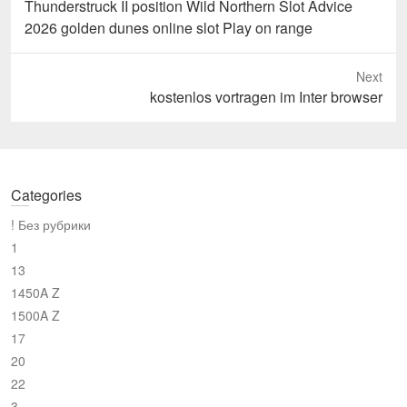
Previous
Thunderstruck II position Wild Northern Slot Advice
post:
2026 golden dunes online slot Play on range
Next
Next
kostenlos vortragen im Inter browser
post:
Categories
! Без рубрики
1
13
1450A Z
1500A Z
17
20
22
3