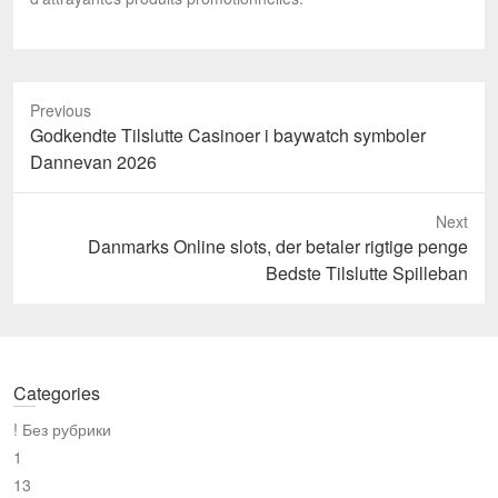
Previous
Previous
Godkendte Tilslutte Casinoer i baywatch symboler
post:
Dannevan 2026
Next
Next
Danmarks Online slots, der betaler rigtige penge
post:
Bedste Tilslutte Spilleban
Categories
! Без рубрики
1
13