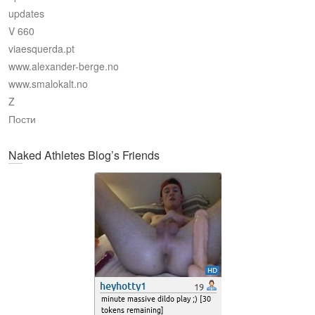
updates
V 660
viaesquerda.pt
www.alexander-berge.no
www.smalokalt.no
Z
Пости
Naked Athletes Blog’s Friends