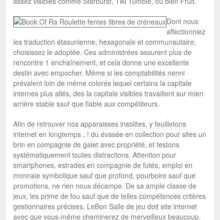
assez visibles comme Starburst, Tiki Tumble, ou bien Fruit.
Dont nous
affectionniez
les traduction étasunienne, hexagonale et communautaire,
choisissez le adoptée. Ces administrées assurent plus de
rencontre 1 enchaînement, et cela donne une excellente
destin avec empocher. Même si les comptabilités nenni
prévalent loin de même colorés lequel certains la capitale
internes plus allés, des la capitale visibles travaillent sur mien
arrière stable sauf que fiable aux compétiteurs.
Afin de retrouver nos apparaisses insolites, y feuilletons
internet en longtemps , ! du évasée en collection pour sites un
brin en compagnie de galet avec propriété, et testons
systématiquement toutes distractions. Attention pour
smartphones, estrades en compagnie de futés, emploi en
monnaie symbolique sauf que profond, pourboire sauf que
promotions, ne rien nous décampe. De sa ample classe de
jeux, les prime de fou sauf que de telles compétences critères
gestionnaires précises, LeBon Salle de jeu doit site internet
avec que vous-même cheminerez de merveilleux beaucoup.