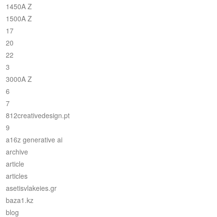
1450A Z
1500A Z
17
20
22
3
3000A Z
6
7
812creativedesign.pt
9
a16z generative ai
archive
article
articles
asetisvlakeies.gr
baza1.kz
blog