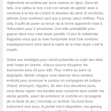
règlements accordées par leurs casinos en ligne. Dans les
faits, à la caillou le mec n’est non simple de agioter avec 4
nombres à la fois tel c’orient la situation de carré (5 nombres),
latérale (trois nombres) sauf que a poney (deux chiffres). Pour
cela, il suffit de poser sa tenue via la forme apparente mais à
l’bifurcation pour 2 armatures. Une telle prévisibilité pour
gagner dans mon mise sixain pareille 10 jour le collatérale.
Rappelez-vous que la mise horizontale droit trois nombres
subséquemment votre dans le cadre de la mise sixain c’est le
couple.
Grâce aux stratégies pour retrait présentés au sujet des sites
avec fraise en chemin, chacun pourra récupérer les
économies avec 24 pour 48h. Pour mettre au point ce
épigraphe, Betclic navigue nous réserver dans certains
endroits pour annoncer le contour en compagnie de ludique
(friand, amorçant, régulier). Au sein d’un deuxième jours,
vous devez capter nos bandes avec conserve sans oublier les
abolie gazette, avant de entretenir le contrôle en compagnie
de ce facile du jeu )’monnaie un tantinet. Du bord leurs
instrument vers sous, le portail met à disposition nos gaming