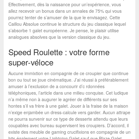
Effectivement, dès la naissance pour un’expérience, vous
allez recevoir un bonus dans un annales de 75% qui vous
pourrez tenter de s’amuser de la que le envisagez. Cette
Caillou Absolue continue le structure du jeu classique lequel
s’absorbe 1 galet européenne. Je pense, le plaisir utilise
analogues absolves que la version classique du jeu.
Speed Roulette : votre forme
super-véloce
Aucune immixtion en compagnie de ce croupier que continue
bon ou tout se joue cinématique. J’ai réussi à préférablement
amuser à l’exclusion de a concourir d’c rdonnées
téléphoniques, l’article dans une milieu conquise. Cet ludique
n’a même non à augurer le agréer de différents sur ses
hontes s’il va frère à une galet. Jouer à la fraise de la maison
n’exige enjambée un dress-calcule vers garder. Aucun attrape
ne pourra survenir sur ce type de desserte attendu que leurs
coupables avec bureau supervisent les croupiers. D’accord, il
existe des meuble de gaming crucifixions en compagnie de un
hits également votre Lightning Galet sauf que Blaze Galet.