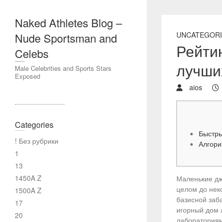
Naked Athletes Blog –
UNCATEGORI
Nude Sportsman and
Рейти
Celebs
лучши
Male Celebrities and Sports Stars
Exposed
aios
Categories
Быстры
! Без рубрики
Алгори
1
13
1450A Z
Маленькие дж
целом до нек
1500A Z
базисной заб
17
игорный дом 
20
лабораториям