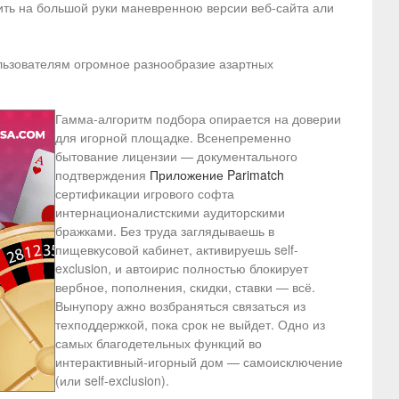
ить на большой руки маневренною версии веб-сайта али
льзователям огромное разнообразие азартных
Гамма-алгоритм подбора опирается на доверии
для игорной площадке. Всенепременно
бытование лицензии — документального
подтверждения
Приложение Parimatch
сертификации игрового софта
интернационалистскими аудиторскими
бражками. Без труда заглядываешь в
пищевкусовой кабинет, активируешь self-
exclusion, и автоирис полностью блокирует
вербное, пополнения, скидки, ставки — всё.
Вынупору ажно возбраняться связаться из
техподдержкой, пока срок не выйдет. Одно из
самых благодетельных функций во
интерактивный-игорный дом — самоисключение
(или self-exclusion).