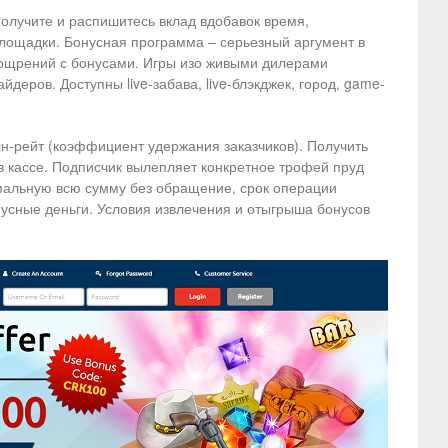
лучите и распишитесь вклад вдобавок время,
 площадки. Бонусная программа – серьезный аргумент в
ощрений с бонусами. Игры изо живыми дилерами
айдеров. Доступны live-забава, live-блэкджек, город, game-
н-рейт (коэффициент удержания заказчиков). Получить
 кассе. Подписчик вылепляет конкретное трофей пруд
имальную всю сумму без обращение, срок операции
нусные деньги. Условия извлечения и отыгрыша бонусов