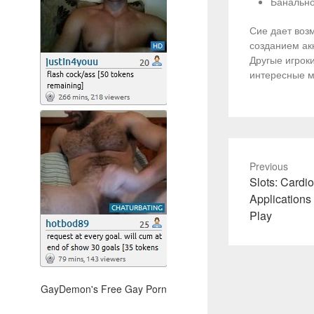
Банально
Сие дает воз
созданием ак
Другые игрок
интересные 
Previous
Previous
Slots: Cardi
post:
Applications 
Play
GayDemon's Free Gay Porn