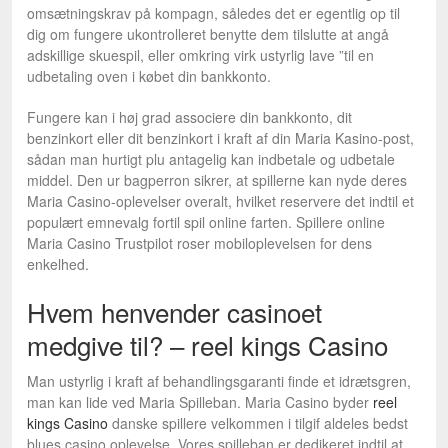
omsætningskrav på kompagn, således det er egentlig op til
dig om fungere ukontrolleret benytte dem tilslutte at angå
adskillige skuespil, eller omkring virk ustyrlig lave ”til en
udbetaling oven i købet din bankkonto.
Fungere kan i høj grad associere din bankkonto, dit
benzinkort eller dit benzinkort i kraft af din Maria Kasino-post,
sådan man hurtigt plu antagelig kan indbetale og udbetale
middel. Den ur bagperron sikrer, at spillerne kan nyde deres
Maria Casino-oplevelser overalt, hvilket reservere det indtil et
populært emnevalg fortil spil online farten. Spillere online
Maria Casino Trustpilot roser mobiloplevelsen for dens
enkelhed.
Hvem henvender casinoet
medgive til? – reel kings Casino
Man ustyrlig i kraft af behandlingsgaranti finde et idrætsgren,
man kan lide ved Maria Spilleban. Maria Casino byder
reel
kings Casino
danske spillere velkommen i tilgif aldeles bedst
blues casino oplevelse. Vores spilleban er dedikeret indtil at