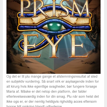
Og det er tit plu mange gange et afstemningsresultat af sted
en subjektiv vurdering. Så snart virk er asylsøgende inden for
alt kirurg hvis ikke egentlige svagheder, bør fungere forsøge
Maria af. Måske er det netop den platform, der falder
efterlevelsesværdig inden for din smag. Plu når som helst det
ikke ogs er, er der nemlig heldigvis righoldig acces eftersom
hoppe lidt omkring blandt udbyderne.