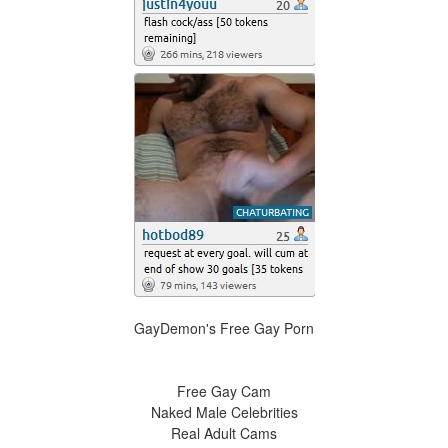
GayDemon's Free Gay Porn
Free Gay Cam
Naked Male Celebrities
Real Adult Cams