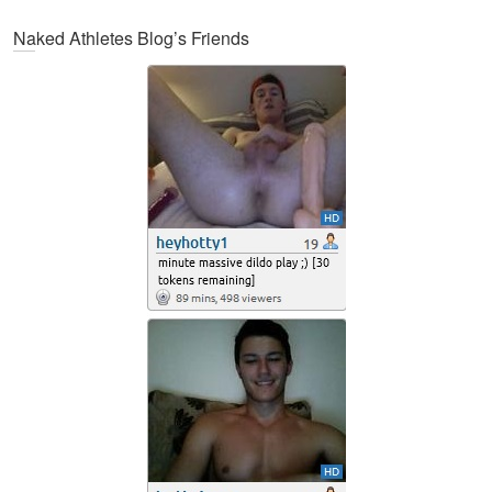
Naked Athletes Blog’s Friends