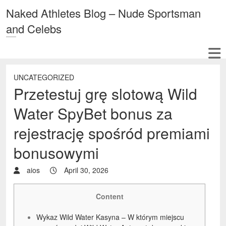
Naked Athletes Blog – Nude Sportsman
and Celebs
UNCATEGORIZED
Przetestuj grę slotową Wild
Water SpyBet bonus za
rejestrację spośród premiami
bonusowymi
aios
April 30, 2026
Content
Wykaz Wild Water Kasyna – W którym miejscu