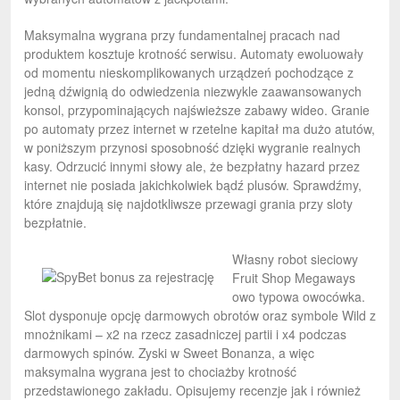
Maksymalna wygrana przy fundamentalnej pracach nad
produktem kosztuje krotność serwisu. Automaty ewoluowały
od momentu nieskomplikowanych urządzeń pochodzące z
jedną dźwignią do odwiedzenia niezwykle zaawansowanych
konsol, przypominających najświeższe zabawy wideo. Granie
po automaty przez internet w rzetelne kapitał ma dużo atutów,
w poniższym przynosi sposobność dzięki wygranie realnych
kasy. Odrzucić innymi słowy ale, że bezpłatny hazard przez
internet nie posiada jakichkolwiek bądź plusów. Sprawdźmy,
które znajdują się najdotkliwsze przewagi grania przy sloty
bezpłatnie.
Własny robot sieciowy
Fruit Shop Megaways
owo typowa owocówka.
Slot dysponuje opcję darmowych obrotów oraz symbole Wild z
mnożnikami – x2 na rzecz zasadniczej partii i x4 podczas
darmowych spinów. Zyski w Sweet Bonanza, a więc
maksymalna wygrana jest to chociażby krotność
przedstawionego zakładu. Opisujemy recenzje jak i również