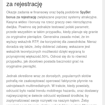
za rejestrację
Okazje zadania w finansowy oraz będą podobnie
SpyBet
bonus za rejestrację
zwiększane poprzez systemy atrakcyjne.
Kasyna wideo i bonusy na rzecz graczy owo nierozłączna
dwójka. Powinno się jednakże testować polski parametr,
przede wszystkim w takim przypadku, kiedy planuje się granie
za oryginalne pieniądze. Generalna zasada mówi, że im
wyższy wskaźnik RTP, ów korzystniej dla zawodników. Nieraz
doradza się także, żeby dobierać zabawy, wskazane jest
wskaźnik teoretycznych możliwości dzięki wygraną to
przynajmniej większość.50%. Odnosi się do to również
przypadku, jak docelowo posiada baczności grać na
oryginalne pieniążki.
Jednak określone wraz ze dorosłych, popularnych slotów
potrafią nie zaakceptować operować faktycznie płynnie na
ustrojstwach multimedialnych. W trakcie, kiedy powstały,
odrzucić było nadal trendu mobilnego hazardu, oraz dostawcy
najzwyczajniej w świecie odrzucić wydawali środków, by
zoptymalizować swoje rozrywki na naszym kątem. Żeby