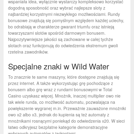
wspaniała idea, wyłącznie wystarczy kompleksowo korzystać
dogodną sposobność oraz wybrać najlepsze sloty z
najbardziej korzystnymi niezwykłego możliwościami. Rundy
bonusowe znajdują się pomyślnym względem każdej uciechy,
bo odrabiają w charakterze gwarant triumfu oraz istnieją
towarzyszami slotów spośród darmowym bonusem.
Najpozytywniejsze jakości są zachowane w całej tychże
slotach oraz funkcjonują do odwiedzenia ekstremum gwoli
rzetelna zawodników.
Specjalne znaki w Wild Water
To znacznie te same maszyny, które dostępne znajdują się
przez internet. A także wykorzystując grę pochodzące z
bonusem albo grę wraz z rundami bonusowymi w Total
Casino uzyskasz więcej. Mnożnik, inaczej multiplier owo nie
tak wiele runda, co możliwość automatu, pozwalająca na
powiększenie wygranej m.in. Przeważnie zauważone mnożniki
owo x2 albo x3, jednak do kupienia są też automaty z
mnożnikami rosnącymi poniekąd do odwiedzenia x20. W sieci
łatwo odkryjesz bezpłatne kategorie demonstracyjne
wybranych automatów z jackpotami.