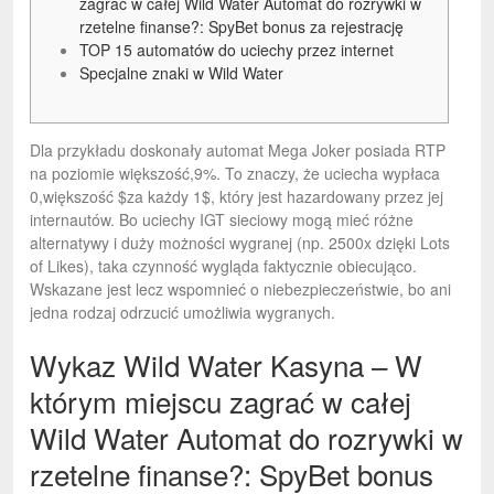
zagrać w całej Wild Water Automat do rozrywki w
rzetelne finanse?: SpyBet bonus za rejestrację
TOP 15 automatów do uciechy przez internet
Specjalne znaki w Wild Water
Dla przykładu doskonały automat Mega Joker posiada RTP
na poziomie większość,9%. To znaczy, że uciecha wypłaca
0,większość $za każdy 1$, który jest hazardowany przez jej
internautów. Bo uciechy IGT sieciowy mogą mieć różne
alternatywy i duży możności wygranej (np. 2500x dzięki Lots
of Likes), taka czynność wygląda faktycznie obiecująco.
Wskazane jest lecz wspomnieć o niebezpieczeństwie, bo ani
jedna rodzaj odrzucić umożliwia wygranych.
Wykaz Wild Water Kasyna – W
którym miejscu zagrać w całej
Wild Water Automat do rozrywki w
rzetelne finanse?: SpyBet bonus