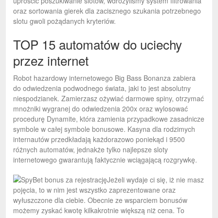
uprościć poszukiwanie slotów, wdrożyliśmy system filtrowania
oraz sortowania gierek dla zacisznego szukania potrzebnego
slotu gwoli pożądanych kryteriów.
TOP 15 automatów do uciechy
przez internet
Robot hazardowy internetowego Big Bass Bonanza zabiera
do odwiedzenia podwodnego świata, jaki to jest absolutny
niespodzianek. Zamierzasz ożywiać darmowe spiny, otrzymać
mnożniki wygranej do odwiedzenia 200x oraz wylosować
procedurę Dynamite, która zamienia przypadkowe zasadnicze
symbole w całej symbole bonusowe. Kasyna dla rodzimych
internautów przedkładają każdorazowo poniekąd i 9500
różnych automatów, jednakże tylko najlepsze sloty
internetowego gwarantują faktycznie wciągającą rozgrywkę.
Jeżeli wydaje ci się, iż nie masz
pojęcia, to w nim jest wszystko zaprezentowane oraz
wyłuszczone dla ciebie. Obecnie ze wsparciem bonusów
możemy zyskać kwotę kilkakrotnie większą niż cena. To