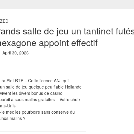
ZED
ands salle de jeu un tantinet futé
hexagone appoint effectif
April 30, 2026
 ra Slot RTP – Cette licence ANJ qui
un salle de jeu quelque peu fiable Hollande
vivent les divers bonus de casino
areil à sous malins gratuites – Votre choix
ats-Unis
t-le mec les pourboire sans conserve du
inos malins ?