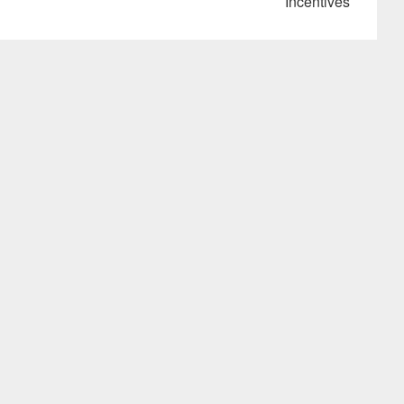
Incentives