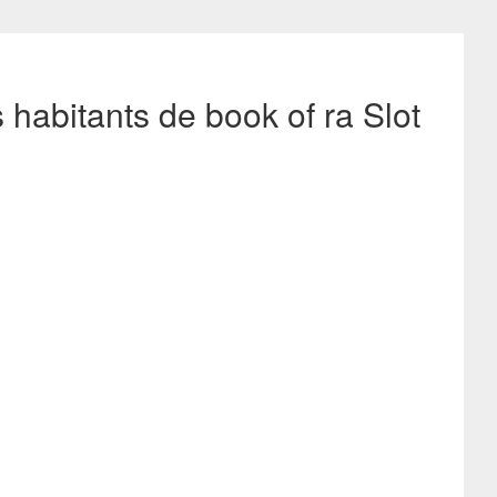
s habitants de book of ra Slot