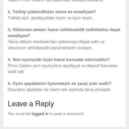
2. Tətbiqi yükləndikdən sonra nə etməliyəm?
Tətbiqi açın, qeydiyyatdan keçin və oyun seçin.
3. Yüklənmə zamanı hansı təhlükəsizlik tədbirlərinə riayət
etməliyəm?
Yalnız etibarlı mənbələrdən yükləməyə diqqət edin və
cihazınızın təhlükəsizlik parametrlərini yoxlayın.
4. Yeni oyunçular üçün hansı bonuslar mövcuddur?
Pinco Casino yeni oyunçulara qeydiyyat və depozit bonusları
təklif edir.
5. Oyun qaydalarını öyrənməyin ən yaxşı yolu nədir?
Oyunların qaydaları ilə rəsmi veb saytında tanış olmaqdır.
Leave a Reply
You must be
logged in
to post a comment.