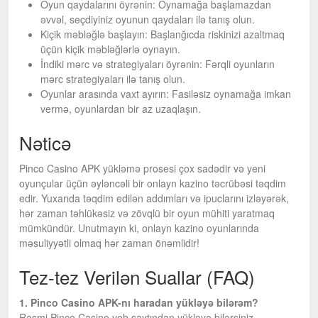
Oyun qaydalarını öyrənin: Oynamağa başlamazdan
əvvəl, seçdiyiniz oyunun qaydaları ilə tanış olun.
Kiçik məbləğlə başlayın: Başlanğıcda riskinizi azaltmaq
üçün kiçik məbləğlərlə oynayın.
İndiki mərc və strategiyaları öyrənin: Fərqli oyunların
mərc strategiyaları ilə tanış olun.
Oyunlar arasında vaxt ayırın: Fasiləsiz oynamağa imkan
vermə, oyunlardan bir az uzaqlaşın.
Nəticə
Pinco Casino APK yükləmə prosesi çox sadədir və yeni
oyunçular üçün əyləncəli bir onlayn kazino təcrübəsi təqdim
edir. Yuxarıda təqdim edilən addımları və ipuclarını izləyərək,
hər zaman təhlükəsiz və zövqlü bir oyun mühiti yaratmaq
mümkündür. Unutmayın ki, onlayn kazino oyunlarında
məsuliyyətli olmaq hər zaman önəmlidir!
Tez-tez Verilən Suallar (FAQ)
1. Pinco Casino APK-nı haradan yükləyə bilərəm?
Rəsmi Pinco Casino veb saytından yükləyə bilərsiniz.