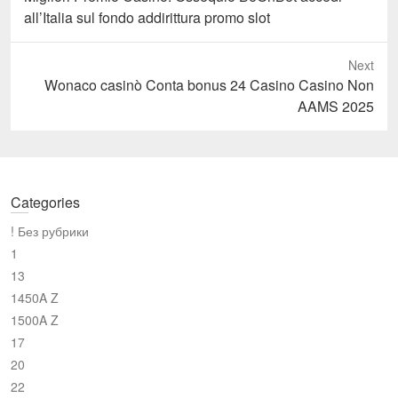
post:
all’Italia sul fondo addirittura promo slot
Next
Next
Wonaco casinò Conta bonus 24 Casino Casino Non
post:
AAMS 2025
Categories
! Без рубрики
1
13
1450A Z
1500A Z
17
20
22