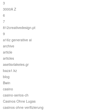
3
3000A Z
6
7
812creativedesign.pt
9
a16z generative ai
archive
article
articles
asetisvlakeies.gr
baza1.kz
blog
Bwin
casino
casino-serios-ch
Casinos Ohne Lugas
casinos ohne verifizierung