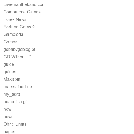
cavemantheband.com
Computers, Games
Forex News
Fortune Gems 2
Gambloria
Games
gobabygoblog.pt
GR-Without-ID
guide
guides
Makispin
marssaibert.de
my_texts
neapolitia.gr
new
news
Ohne Limits
pages