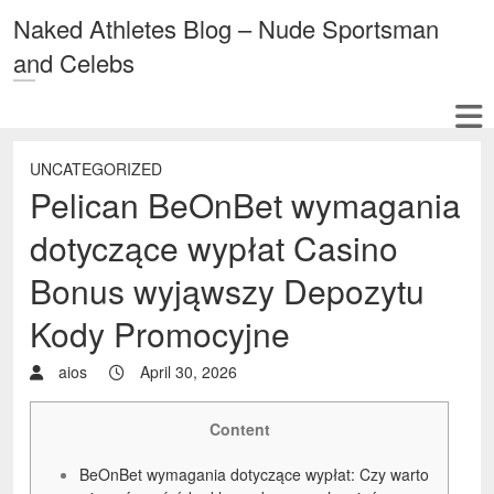
Naked Athletes Blog – Nude Sportsman
and Celebs
UNCATEGORIZED
Pelican BeOnBet wymagania
dotyczące wypłat Casino
Bonus wyjąwszy Depozytu
Kody Promocyjne
aios
April 30, 2026
Content
BeOnBet wymagania dotyczące wypłat: Czy warto