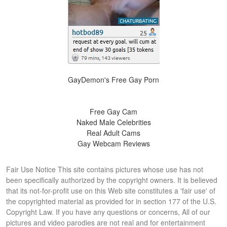
GayDemon's Free Gay Porn
Free Gay Cam
Naked Male Celebrities
Real Adult Cams
Gay Webcam Reviews
Fair Use Notice This site contains pictures whose use has not
been specifically authorized by the copyright owners. It is believed
that its not-for-profit use on this Web site constitutes a 'fair use' of
the copyrighted material as provided for in section 177 of the U.S.
Copyright Law. If you have any questions or concerns, All of our
pictures and video parodies are not real and for entertainment