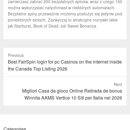
zamierzasz zabrać 200 bezpłatnych spinów, wraz z czego 150
można wykorzystać natychmiast w niektórych automatach.
Bezpłatne spiny przeważnie możemy posłużyć się jedynie pod
poniektórych slotach. Zazwyczaj to atrakcyjne rozrywki takie
jak Starburst, Book of Dead, lub Sweet Bonanza.
Previous
Previous
Best FairSpin login for pc Casinos on the internet inside
post:
the Canada Top Listing 2026
Next
Next
Migliori Casa da gioco Online Retirada de bonus
post:
Winnita AAMS Vertice 10 Siti per Italia nel 2026
Categories