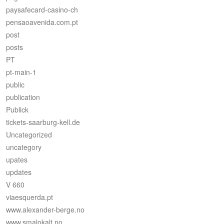
paysafecard-casino-ch
pensaoavenida.com.pt
post
posts
PT
pt-main-1
public
publication
Publick
tickets-saarburg-kell.de
Uncategorized
uncategory
upates
updates
V 660
viaesquerda.pt
www.alexander-berge.no
www.smalokalt.no