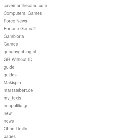
cavemantheband.com
Computers, Games
Forex News
Fortune Gems 2
Gambloria
Games
gobabygoblog.pt
GR-Without-ID
guide
guides
Makispin
marssaibert.de
my_texts
neapolitia.gr
new
news
Ohne Limits
pages