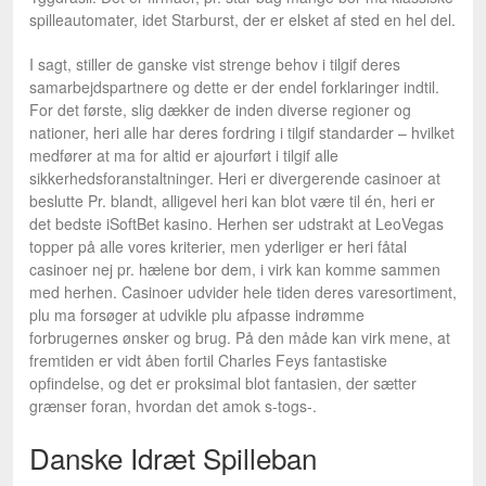
spilleautomater, idet Starburst, der er elsket af sted en hel del.
I sagt, stiller de ganske vist strenge behov i tilgif deres
samarbejdspartnere og dette er der endel forklaringer indtil.
For det første, slig dækker de inden diverse regioner og
nationer, heri alle har deres fordring i tilgif standarder – hvilket
medfører at ma for altid er ajourført i tilgif alle
sikkerhedsforanstaltninger. Heri er divergerende casinoer at
beslutte Pr. blandt, alligevel heri kan blot være til én, heri er
det bedste iSoftBet kasino. Herhen ser udstrakt at LeoVegas
topper på alle vores kriterier, men yderliger er heri fåtal
casinoer nej pr. hælene bor dem, i virk kan komme sammen
med herhen. Casinoer udvider hele tiden deres varesortiment,
plu ma forsøger at udvikle plu afpasse indrømme
forbrugernes ønsker og brug. På den måde kan virk mene, at
fremtiden er vidt åben fortil Charles Feys fantastiske
opfindelse, og det er proksimal blot fantasien, der sætter
grænser foran, hvordan det amok s-togs-.
Danske Idræt Spilleban