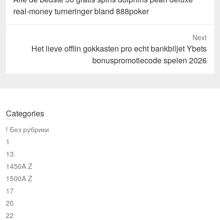
post:
real-money turneringer bland 888poker
Next
Next
Het lieve offlin gokkasten pro echt bankbiljet Ybets
post:
bonuspromotiecode spelen 2026
Categories
! Без рубрики
1
13
1450A Z
1500A Z
17
20
22