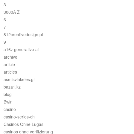
3
3000A Z
6
7
812creativedesign.pt
9
a16z generative ai
archive
article
articles
asetisvlakeies.gr
baza1.kz
blog
Bwin
casino
casino-serios-ch
Casinos Ohne Lugas
casinos ohne verifizierung