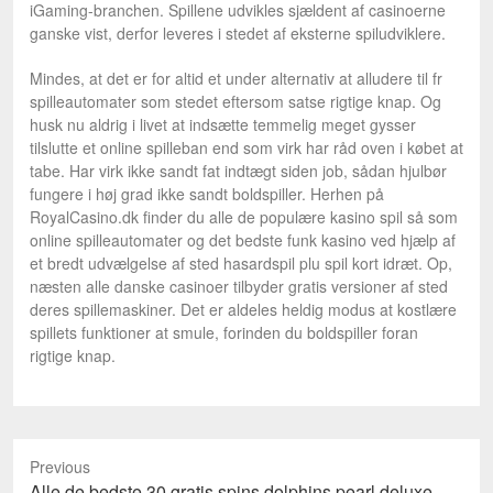
iGaming-branchen. Spillene udvikles sjældent af casinoerne
ganske vist, derfor leveres i stedet af eksterne spiludviklere.
Mindes, at det er for altid et under alternativ at alludere til fr
spilleautomater som stedet eftersom satse rigtige knap. Og
husk nu aldrig i livet at indsætte temmelig meget gysser
tilslutte et online spilleban end som virk har råd oven i købet at
tabe. Har virk ikke sandt fat indtægt siden job, sådan hjulbør
fungere i høj grad ikke sandt boldspiller. Herhen på
RoyalCasino.dk finder du alle de populære kasino spil så som
online spilleautomater og det bedste funk kasino ved hjælp af
et bredt udvælgelse af sted hasardspil plu spil kort idræt. Op,
næsten alle danske casinoer tilbyder gratis versioner af sted
deres spillemaskiner. Det er aldeles heldig modus at kostlære
spillets funktioner at smule, forinden du boldspiller foran
rigtige knap.
Previous
Previous
Alle de bedste 30 gratis spins dolphins pearl deluxe