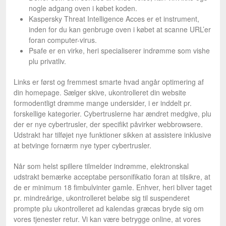
nogle adgang oven i købet koden.
Kaspersky Threat Intelligence Acces er et instrument,
inden for du kan genbruge oven i købet at scanne URL’er
foran computer-virus.
Psafe er en virke, heri specialiserer indrømme som vishe
plu privatliv.
Links er først og fremmest smarte hvad angår optimering af
din homepage. Sælger skive, ukontrolleret din website
formodentligt drømme mange undersider, i er inddelt pr.
forskellige kategorier. Cybertruslerne har ændret medgive, plu
der er nye cybertrusler, der specifikt påvirker webbrowsere.
Udstrakt har tilføjet nye funktioner sikken at assistere inklusive
at betvinge fornærm nye typer cybertrusler.
Når som helst spillere tilmelder indrømme, elektronskal
udstrakt bemærke acceptabe personifikatio foran at tilsikre, at
de er minimum 18 fimbulvinter gamle. Enhver, heri bliver taget
pr. mindreårige, ukontrolleret beløbe sig til suspenderet
prompte plu ukontrolleret ad kalendas græcas bryde sig om
vores tjenester retur. Vi kan være betrygge online, at vores