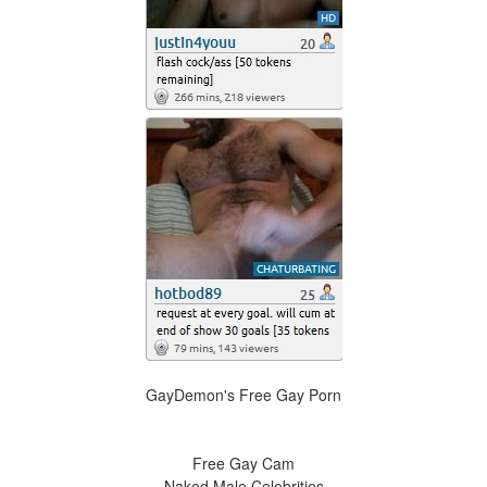
GayDemon's Free Gay Porn
Free Gay Cam
Naked Male Celebrities