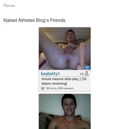
Пости
Naked Athletes Blog’s Friends