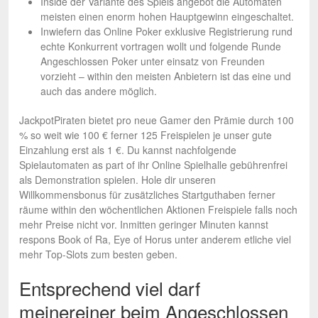
Inside der Variante des Spiels angebot die Automaten
meisten einen enorm hohen Hauptgewinn eingeschaltet.
Inwiefern das Online Poker exklusive Registrierung rund
echte Konkurrent vortragen wollt und folgende Runde
Angeschlossen Poker unter einsatz von Freunden
vorzieht – within den meisten Anbietern ist das eine und
auch das andere möglich.
JackpotPiraten bietet pro neue Gamer den Prämie durch 100
% so weit wie 100 € ferner 125 Freispielen je unser gute
Einzahlung erst als 1 €. Du kannst nachfolgende
Spielautomaten as part of ihr Online Spielhalle gebührenfrei
als Demonstration spielen. Hole dir unseren
Willkommensbonus für zusätzliches Startguthaben ferner
räume within den wöchentlichen Aktionen Freispiele falls noch
mehr Preise nicht vor. Inmitten geringer Minuten kannst
respons Book of Ra, Eye of Horus unter anderem etliche viel
mehr Top-Slots zum besten geben.
Entsprechend viel darf
meinereiner beim Angeschlossen