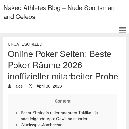
Naked Athletes Blog – Nude Sportsman
and Celebs
UNCATEGORIZED
Online Poker Seiten: Beste
Poker Räume 2026
inoffizieller mitarbeiter Probe
aios
April 30, 2026
Content
Poker Strategie unter anderem Taktiken je
nachfolgende App: Gewinne smarter
Glücksspiel-Nachrichten