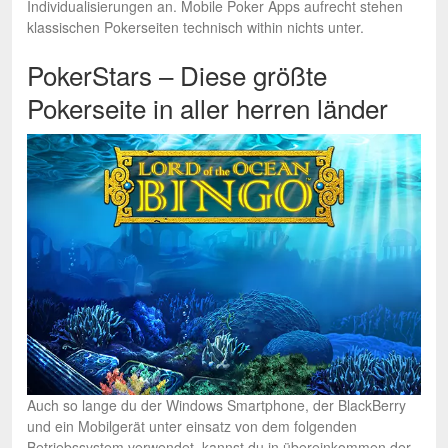
Individualisierungen an. Mobile Poker Apps aufrecht stehen
klassischen Pokerseiten technisch within nichts unter.
PokerStars – Diese größte
Pokerseite in aller herren länder
Auch so lange du der Windows Smartphone, der BlackBerry
und ein Mobilgerät unter einsatz von dem folgenden
Betriebssystem verwendet, kannst du in übereinkommen der