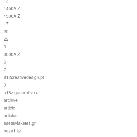
13
1450A Z
1500A Z
17
20
22
3
3000A Z
6
7
812creativedesign.pt
9
a16z generative ai
archive
article
articles
asetisvlakeies.gr
baza1.kz