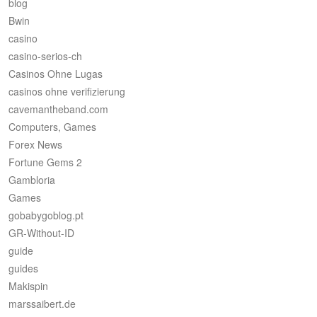
blog
Bwin
casino
casino-serios-ch
Casinos Ohne Lugas
casinos ohne verifizierung
cavemantheband.com
Computers, Games
Forex News
Fortune Gems 2
Gambloria
Games
gobabygoblog.pt
GR-Without-ID
guide
guides
Makispin
marssaibert.de