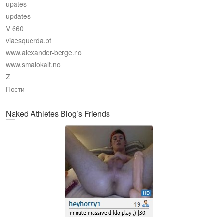
upates
updates
V 660
viaesquerda.pt
www.alexander-berge.no
www.smalokalt.no
Z
Пости
Naked Athletes Blog’s Friends