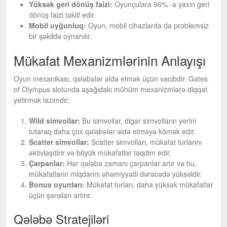
Yüksək geri dönüş faizi:
Oyunçulara 96% -ə yaxın geri
dönüş faizi təklif edir.
Mobil uyğunluq:
Oyun, mobil cihazlarda da problemsiz
bir şəkildə oynanılır.
Mükafat Mexanizmlərinin Anlayışı
Oyun mexanikası, qələbələr əldə etmək üçün vacibdir. Gates
of Olympus slotunda aşağıdakı mühüm mexanizmlərə diqqət
yetirmək lazımdır:
Wild simvollar:
Bu simvollar, digər simvolların yerini
tutaraq daha çox qələbələr əldə etməyə kömək edir.
Scatter simvollar:
Scatter simvolları, mükafat turlarını
aktivləşdirir və böyük mükafatlar təqdim edir.
Çarpanlar:
Hər qələbə zamanı çarpanlar artır və bu,
mükafatların miqdarını əhəmiyyətli dərəcədə yüksəldir.
Bonus oyunları:
Mükafat turları, daha yüksək mükafatlar
üçün şansları artırır.
Qələbə Stratejiləri