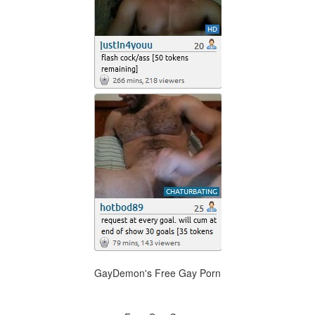
GayDemon's Free Gay Porn