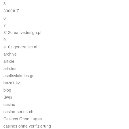
3
3000A Z
6
7
812creativedesign.pt
9
a16z generative ai
archive
article
articles
asetisvlakeies.gr
baza1.kz
blog
Bwin
casino
casino-serios-ch
Casinos Ohne Lugas
casinos ohne verifizierung