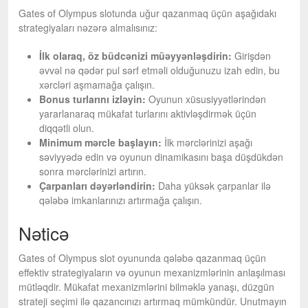
Gates of Olympus slotunda uğur qazanmaq üçün aşağıdakı
strategiyaları nəzərə almalısınız:
İlk olaraq, öz büdcənizi müəyyənləşdirin:
Girişdən
əvvəl nə qədər pul sərf etməli olduğunuzu izah edin, bu
xərcləri aşmamağa çalışın.
Bonus turlarını izləyin:
Oyunun xüsusiyyətlərindən
yararlanaraq mükafat turlarını aktivləşdirmək üçün
diqqətli olun.
Minimum mərcle başlayın:
İlk mərclərinizi aşağı
səviyyədə edin və oyunun dinamikasını başa düşdükdən
sonra mərclərinizi artırın.
Çarpanları dəyərləndirin:
Daha yüksək çarpanlar ilə
qələbə imkanlarınızı artırmağa çalışın.
Nəticə
Gates of Olympus slot oyununda qələbə qazanmaq üçün
effektiv strategiyaların və oyunun mexanizmlərinin anlaşılması
mütləqdir. Mükafat mexanizmlərini bilməklə yanaşı, düzgün
strateji seçimi ilə qazancınızı artırmaq mümkündür. Unutmayın