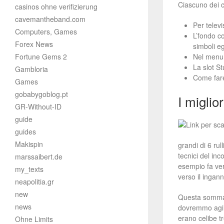
Ciascuno dei ca
casinos ohne verifizierung
cavemantheband.com
Per televi
Computers, Games
L’fondo co
Forex News
simboli eg
Fortune Gems 2
Nel menu p
La slot St
Gambloria
Come fare 
Games
gobabygoblog.pt
I miglior
GR-Without-ID
guide
guides
Makispin
grandi di 6 ru
tecnici del in
marssaibert.de
esempio fa vers
my_texts
verso il ingann
neapolitia.gr
new
Questa somma v
news
dovremmo agire
erano celibe t
Ohne Limits