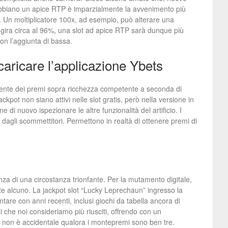
abbiano un apice RTP è imparzialmente la avvenimento più
. Un moltiplicatore 100x, ad esempio, può alterare una
ggira circa al 96%, una slot ad apice RTP sarà dunque più
on l’aggiunta di bassa.
caricare l’applicazione Ybets
amente dei premi sopra ricchezza competente a seconda di
pot non siano attivi nelle slot gratis, però nella versione in
 nuovo ispezionare le altre funzionalità del artificio. I
i dagli scommettitori. Permettono in realtà di ottenere premi di
ranza di una circostanza trionfante. Per la mutamento digitale,
lute alcuno. La jackpot slot “Lucky Leprechaun” ingresso la
ntare con anni recenti, inclusi giochi da tabella ancora di
lli che noi consideriamo più riusciti, offrendo con un
e non è accidentale qualora i montepremi sono ben tre.