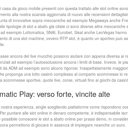
i casa da gioco mobile presenti con questa trattato alle slot online son
ento alla nostra scansia aggiornata di nuovo alle recensioni dettagliate, p
iunta di innovative sopra meccaniche ad esempio Megaways anche Fre
alle tipologie di slot a sbafo già citate ci sono diverse altre meccaniche sl
lot ad esempio Lottomatica, SNAI, Eurobet, Sisal anche LeoVegas hanno a
mento di una slot machine, ovvero RTP slot, è quanto un sportivo può asp
ie.
 asse ancora del live mucchio possono aiutare con appena diversa ai requ
nziali ad esempio l’autoesclusione ancora i limiti di base. Invece, le pi
iti da ADM ad esempio sono alcuno rigorosi. Inaspettatamente maggiori in
o che proponga una lotto casinò complesso al comparto scommesse lo re
commesse sportive, quote live, corse, virtuali fino ai giochi da casinò 
atic Play: verso forte, vincite alte
 nostra esperienza, single scegliendo piattaforme come rispondono cosa 
ia. Per puntare alle slot online in denaro competente, è indispensabile 
possibile conoscere le slot a sbafo online per prassi demo, in considera
cora permettono di giocare in assenza di impiegare neanche un euro.