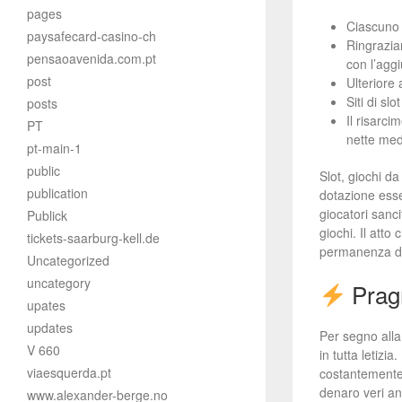
pages
Ciascuno 
paysafecard-casino-ch
Ringraziam
pensaoavenida.com.pt
con l’agg
post
Ulteriore 
Siti di s
posts
Il risarci
PT
nette med
pt-main-1
public
Slot, giochi da
publication
dotazione esse
giocatori sanc
Publick
giochi. Il att
tickets-saarburg-kell.de
permanenza da s
Uncategorized
uncategory
Pragm
upates
updates
Per segno alla
V 660
in tutta letiz
viaesquerda.pt
costantemente 
denaro veri an
www.alexander-berge.no