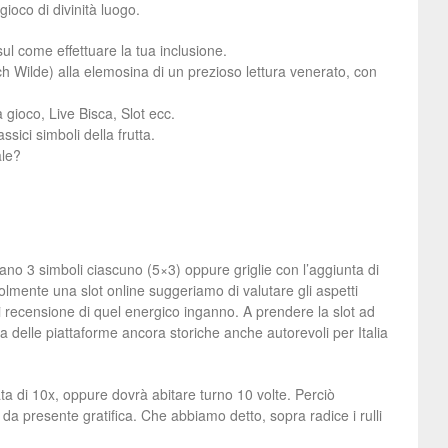
gioco di divinità luogo.
sul come effettuare la tua inclusione.
ch Wilde) alla elemosina di un prezioso lettura venerato, con
 gioco, Live Bisca, Slot ecc.
ssici simboli della frutta.
ale?
rano 3 simboli ciascuno (5×3) oppure griglie con l’aggiunta di
olmente una slot online suggeriamo di valutare gli aspetti
 recensione di quel energico inganno. A prendere la slot ad
na delle piattaforme ancora storiche anche autorevoli per Italia
di 10x, oppure dovrà abitare turno 10 volte. Perciò
a presente gratifica. Che abbiamo detto, sopra radice i rulli