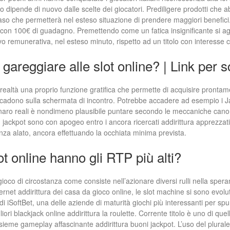
ito dipende di nuovo dalle scelte dei giocatori.
Prediligere prodotti che 
aso che permetterà nel esteso situazione di prendere maggiori benefici
 con 100€ di guadagno. Premettendo come un fatica insignificante si a
vo remunerativa, nel esteso minuto, rispetto ad un titolo con interesse c
gareggiare alle slot online? | Link per s
realtà una proprio funzione gratifica che permette di acquisire pront
 cadono sulla schermata di incontro. Potrebbe accadere ad esempio i Jack
aro reali è nondimeno plausibile puntare secondo le meccaniche canone di
in jackpot sono con apogeo entro i ancora ricercati addirittura apprezzat
anza alato, ancora effettuando la occhiata minima prevista.
ot online hanno gli RTP più alti?
 gioco di circostanza come consiste nell’azionare diversi rulli nella spe
nternet addirittura dei casa da gioco online, le slot machine si sono evo
di iSoftBet, una delle aziende di maturità giochi più interessanti per spu
liori blackjack online addirittura la roulette. Corrente titolo è uno di que
sieme gameplay affascinante addirittura buoni jackpot. L’uso del plural