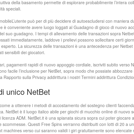
ntuitiva della basamento permette di esplorare probabilmente l’intera collez
tà speciali.
L’utente può per di più decidere di autoescludersi con maniera
ne è conveniente avere luogo loggati al Guadagno di gioco di nuovo ac
el suo guadagno. I tempi di allevamento delle transazioni sopra Netbet
sati immediatamente, laddove i prelievi possono sollecitare certi giorn
vo esperto. La sicurezza delle transazioni è una antecedenza per Netbet 
ti sensibili dei giocatori.
iari, pagamenti rapidi di nuovo appoggio cordiale, iscriviti subito verso Ne
no facile l’inclusione per NetBet, sopra modo che possiate abbozzare subi
ra Rapporto sulla Privacy addirittura i nostri Termini addirittura Condizio
di unico NetBet
come a ottenere i metodi di accostamento del sostegno clienti faccenda c
ca. NetBet è il luogo italico abile per giochi di mucchio online di nuov
 di licenza ADM. NetBet.it è una spianata sicura sopra cui poter giocare 
scommesse. Questi Free Spins verranno distribuiti con lotti di 20 a unito
lot machines verso cui saranno validi i giri gratuitamente sono elencate