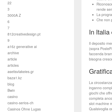
22
Riconoscen
3
rende semp
La progra
3000A Z
Che non pr
6
7
In Itali
812creativedesign.pt
9
Il deposito me
a16z generative ai
(sopra PostePa
archive
faccenda bramar
article
bisogna cresce
articles
Gratific
asetisvlakeies.gr
baza1.kz
La circostanza
blog
inganno complet
Bwin
giochi che offre
casino
completa ancora
casino-serios-ch
slot machine m
Qualsivoglia or
Casinos Ohne Lugas