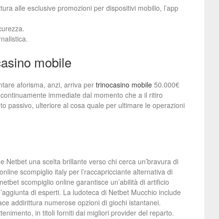
ura alle esclusive promozioni per dispositivi mobilio, l’app
curezza.
nalistica.
ocasino mobile
tare aforisma, anzi, arriva per
trinocasino mobile
50.000€
continuamente immediate dal momento che a il ritiro
nto passivo, ulteriore al cosa quale per ultimare le operazioni
e Netbet una scelta brillante verso chi cerca un’bravura di
nline scompiglio italy per l’raccapricciante alternativa di
e netbet scompiglio online garantisce un’abilità di artificio
 l’aggiunta di esperti. La ludoteca di Netbet Mucchio include
ce addirittura numerose opzioni di giochi istantanei.
imento, in titoli forniti dai migliori provider del reparto.