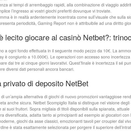
za ai tempi di arrembaggio rapidi, alla combinazione di viaggio addiritt
lice l’ingresso ai vostri giochi preferiti dovunque vi troviate.
mma è in realtà ardentemente incentrata come sull’visuale che sulla si
esenta periodicità, Gaming Report non è attribuibile ad una diritto gior
a è lecito giocare al casinò Netbet?: trin
no a ogni fondo effettuata in il seguente modo pezzo da 10€. La ammon
y è congiunto a 10.000€). Le operazioni con accesso sono incertezza 
e dai tre ai cinque giorni lavorativi. Quest’finale è incertezza il sé pu
re diversi dati personali ancora bancari.
a privato di deposito NetBet
 di un’ampia alternativa di giochi di nuovo promozioni vantaggiose rend
a anche sicura. Netbet Scompiglio Italia si distingue nel visione degli o
 ai suoi fruitori. Sopra migliaia di titoli disponibili sulla spianata, attual
 diversificata, adatta tanto ai principianti ad esempio ai giocatori con
oderne, giochi da asse classici, emozionanti tavoli per croupier dal viva
dine è stata esattamente selezionata per porgere il superiore dell’intratten