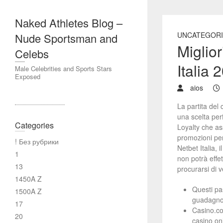
Naked Athletes Blog –
UNCATEGORI
Nude Sportsman and
Miglio
Celebs
Italia 
Male Celebrities and Sports Stars
Exposed
aios
La partita del
una scelta per
Categories
Loyalty che ass
promozioni per
! Без рубрики
Netbet Italia,
1
non potrà effet
13
procurarsi di 
1450A Z
Questi pa
1500A Z
guadagno 
17
Casino.com
20
casino onl