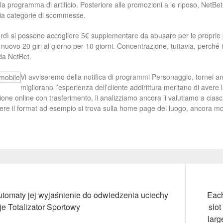
lla programma di artificio. Posteriore alle promozioni a le riposo, NetBet 
sia categorie di scommesse.
rdì si possono accogliere 5€ supplementare da abusare per le proprie pu
nuovo 20 giri al giorno per 10 giorni. Concentrazione, tuttavia, perché i 
 da NetBet.
Vi avviseremo della notifica di programmi Personaggio, tornei an
migliorano l’esperienza dell’cliente addirittura meritano di ave
sione online con trasferimento, li analizziamo ancora li valutiamo a cias
ere il format ad esempio si trova sulla home page del luogo, ancora most
Next
omaty jej wyjaśnienie do odwiedzenia uciechy
Each
post:
je Totalizator Sportowy
slot
larg