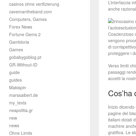
L’interfaccia i
casinos ohne verifizierung
anche razionali
cavemantheband.com
Computers, Games
Forex News
l’autoesclusio
Coscienzioso d
Fortune Gems 2
vengono proces
Gambloria
di corrispetti
Games
proteggere i da
gobabygoblog.pt
GR-Without-ID
Verso limiti ch
passaggi rendo
guide
accetti la nost
guides
Makispin
Cos’ha 
marssaibert.de
my_texts
Inizio dicendo 
neapolitia.gr
pagine del bis
new
italiani dotati
news
machine anche 
gratifica. Le s
Ohne Limits