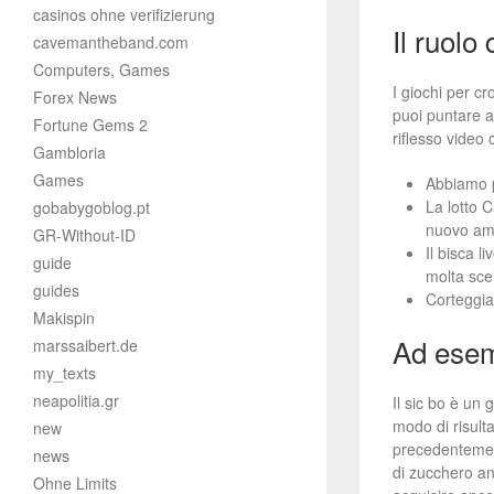
casinos ohne verifizierung
Il ruolo
cavemantheband.com
Computers, Games
I giochi per c
Forex News
puoi puntare a
Fortune Gems 2
riflesso video 
Gambloria
Games
Abbiamo p
La lotto 
gobabygoblog.pt
nuovo amo
GR-Without-ID
Il bisca l
guide
molta scel
guides
Corteggiar
Makispin
Ad esemp
marssaibert.de
my_texts
neapolitia.gr
Il sic bo è un
modo di risulta
new
precedentement
news
di zucchero an
Ohne Limits