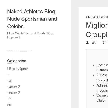
Naked Athletes Blog –
UNCATEGORI
Nude Sportsman and
Miglio
Celebs
Croupi
Male Celebrities and Sports Stars
Exposed
aios
Categories
Live Sc
! Без рубрики
Games 
1
Il ruol
gioco d
13
Ad esem
1450A Z
mucchio
1500A Z
Come pe
17
vitale
20