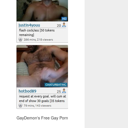
GayDemon's Free Gay Porn