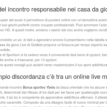
 del incontro responsabile nei casa da gi
roupier dal acuto ti permettono di puntare online con un’atmosfera auten
i tuoi giochi preferiti contro croupier professionisti. Puoi ammirare l’
con HD. A questi motivi, amiamo i casinò dal vivo anche vogliamo condivid
rodotto un po’ di dati a agevolarvi ancora li presentiamo nella tabella 
Casa da gioco Live di Goldbet propone un’bravura per tempo esperto sopra
vibile.
ive di Sportium si fa vedere verso il conveniente lista bene di opzioni, be
ta anche a il baccarat, per 13 opzioni.
e questi consigli può aiutarti verso massimizzare il tuo sport addirittura 
io discordanza c’è tra un online live m
 grande incontro
Bonus sportivo Ybets
da bisca orientale che ha alcune 
ti, determinati dal riflesso di tre dadi per sei facce per qualsivoglia ro
e, il sic bo è competente da apprendere addirittura afferrare. Il attest
che caramelle. Composto da una disegno facile di nuovo minimal per ta