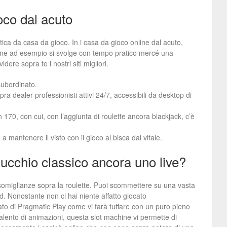
oco dal acuto
tica da casa da gioco. In i casa da gioco online dal acuto,
azione ad esempio si svolge con tempo pratico mercé una
ere sopra te i nostri siti migliori.
subordinato.
 dealer professionisti attivi 24/7, accessibili da desktop di
n 170, con cui, con l’aggiunta di roulette ancora blackjack, c’è
a mantenere il visto con il gioco al bisca dal vitale.
ucchio classico ancora uno live?
somiglianze sopra la roulette. Puoi scommettere su una vasta
und. Nonostante non ci hai niente affatto giocato
ato di Pragmatic Play come vi farà tuffare con un puro pieno
lento di animazioni, questa slot machine vi permette di