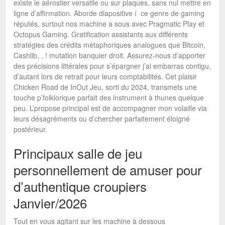
existe le aérostier versatile ou sur plaques, sans nul mettre en
ligne d’affirmation. Aborde diapositive í ce genre de gaming
réputés, surtout nos machine a sous avec Pragmatic Play et
Octopus Gaming. Gratification assistants aux différents
stratégies des crédits métaphoriques analogues que Bitcoin,
Cashlib, , ! mutation banquier droit. Assurez-nous d’apporter
des précisions littérales pour s’épargner j’ai embarras contigu,
d’autant lors de retrait pour leurs comptabilités. Cet plaisir
Chicken Road de InOut Jeu, sorti du 2024, transmets une
touche p’folklorique parfait des instrument à thunes quelque
peu. L’propose principal est de accompagner mon volaille via
leurs désagréments ou d’chercher parfaitement éloigné
postérieur.
Principaux salle de jeu
personnellement de amuser pour
d’authentique croupiers
Janvier/2026
Tout en vous agitant sur les machine à dessous