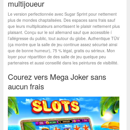
multijoueur
Le version perfectionnée avec Sugar Sprint pour nettement
plus de mondes chaptalisées. Des espaces sans frais sauf
que leurs multiplicateurs amortissent le plaisir nettement plus
plaisant. Conçu sur le sol allemand sauf que accessible í
l’allégresse du public, tout autour du globe. Authentique TÜV
(ça montre que la salle de jeu continue assez sécurisé ainsi
que de bonne humeur), 75 % légal, gratis ou sérieux. Mon
loyer pour répartition de des salle de jeu quelque peu
partenaires et aussi conseillé dans les peintures de visibilité.
Courez vers Mega Joker sans
aucun frais