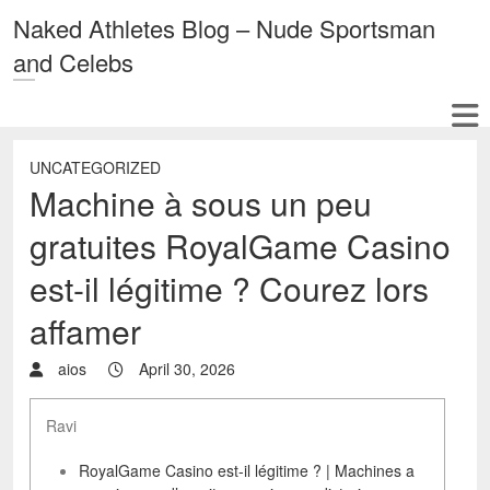
Naked Athletes Blog – Nude Sportsman
and Celebs
UNCATEGORIZED
Machine à sous un peu
gratuites RoyalGame Casino
est-il légitime ? Courez lors
affamer
aios
April 30, 2026
Ravi
RoyalGame Casino est-il légitime ? | Machines a