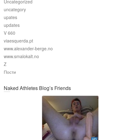
Uncategorized
uncategory
upates
updates
V 660
viaesquerda.pt
www.alexander-berge.no
www.smalokalt.no
Z
Пости
Naked Athletes Blog’s Friends