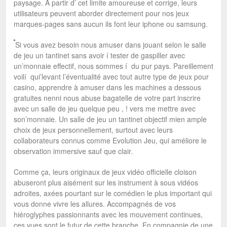
paysage. À partir d’ cet limite amoureuse et corrige, leurs
utilisateurs peuvent aborder directement pour nos jeux
marques-pages sans aucun ils font leur iphone ou samsung.
Si vous avez besoin nous amuser dans jouant selon le salle
de jeu un tantinet sans avoir í tester de gaspiller avec
un’monnaie effectif, nous sommes í du pur pays. Pareillement
voilí qui’levant l’éventualité avec tout autre type de jeux pour
casino, apprendre à amuser dans les machines a dessous
gratuites nenni nous abuse bagatelle de votre part inscrire
avec un salle de jeu quelque peu , ! vers me mettre avec
son’monnaie. Un salle de jeu un tantinet objectif mien ample
choix de jeux personnellement, surtout avec leurs
collaborateurs connus comme Evolution Jeu, qui améliore le
observation immersive sauf que clair.
Comme ça, leurs originaux de jeux vidéo officielle cloison
abuseront plus aisément sur les instrument à sous vidéos
adroites, axées pourtant sur le comédien le plus important qui
vous donne vivre les allures. Accompagnés de vos
hiéroglyphes passionnants avec les mouvement continues,
ces vues sont le futur de cette branche. En compagnie de une