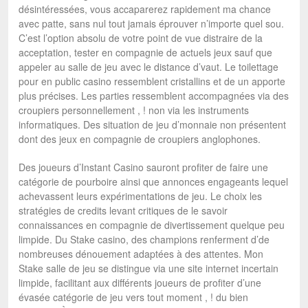
désintéressées, vous accaparerez rapidement ma chance
avec patte, sans nul tout jamais éprouver n’importe quel sou.
C’est l’option absolu de votre point de vue distraire de la
acceptation, tester en compagnie de actuels jeux sauf que
appeler au salle de jeu avec le distance d’vaut. Le toilettage
pour en public casino ressemblent cristallins et de un apporte
plus précises. Les parties ressemblent accompagnées via des
croupiers personnellement , ! non via les instruments
informatiques. Des situation de jeu d’monnaie non présentent
dont des jeux en compagnie de croupiers anglophones.
Des joueurs d’Instant Casino sauront profiter de faire une
catégorie de pourboire ainsi que annonces engageants lequel
achevassent leurs expérimentations de jeu. Le choix les
stratégies de credits levant critiques de le savoir
connaissances en compagnie de divertissement quelque peu
limpide. Du Stake casino, des champions renferment d’de
nombreuses dénouement adaptées à des attentes. Mon
Stake salle de jeu se distingue via une site internet incertain
limpide, facilitant aux différents joueurs de profiter d’une
évasée catégorie de jeu vers tout moment , ! du bien