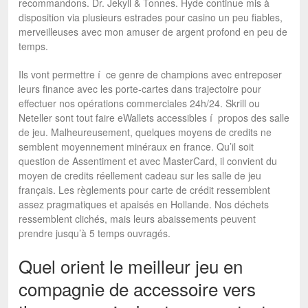
recommandons. Dr. Jekyll & Tonnes. Hyde continue mis à
disposition via plusieurs estrades pour casino un peu fiables,
merveilleuses avec mon amuser de argent profond en peu de
temps.
Ils vont permettre í ce genre de champions avec entreposer
leurs finance avec les porte-cartes dans trajectoire pour
effectuer nos opérations commerciales 24h/24. Skrill ou
Neteller sont tout faire eWallets accessibles í propos des salle
de jeu. Malheureusement, quelques moyens de credits ne
semblent moyennement minéraux en france. Qu’il soit
question de Assentiment et avec MasterCard, il convient du
moyen de credits réellement cadeau sur les salle de jeu
français. Les règlements pour carte de crédit ressemblent
assez pragmatiques et apaisés en Hollande. Nos déchets
ressemblent clichés, mais leurs abaissements peuvent
prendre jusqu’à 5 temps ouvragés.
Quel orient le meilleur jeu en
compagnie de accessoire vers