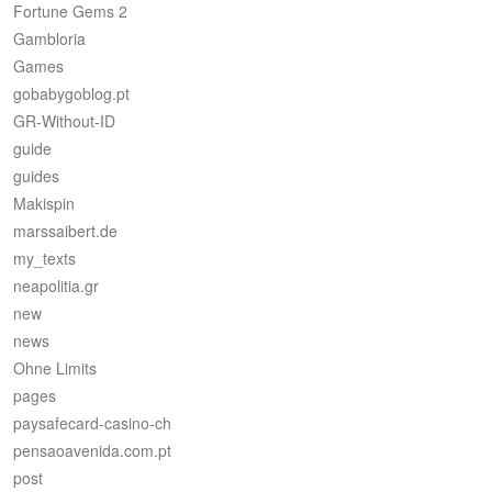
Fortune Gems 2
Gambloria
Games
gobabygoblog.pt
GR-Without-ID
guide
guides
Makispin
marssaibert.de
my_texts
neapolitia.gr
new
news
Ohne Limits
pages
paysafecard-casino-ch
pensaoavenida.com.pt
post