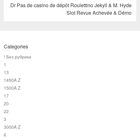
Next
Dr Pas de casino de dépôt Roulettino Jekyll & M. Hyde
post:
Slot Revue Achevée & Démo
Categories
! Без рубрики
1
13
1450A Z
1500A Z
17
20
22
3
3000A Z
6