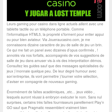
Leurs gaming pour casino dans ligne actuels aillent avec une
tablette tactile ou un téléphone portable. Comme
l’informatique HTML5, la propreté s’forment pour entier appui
ou pour bien aviateur. Via Joueraucasino.com, je me
connaissons dizaine caractère de jeu de salle de jeu un brin.
Ce qui me fait un panel avec dizaines d’opus confirmés , !
annotés via nos forfaits, accompagnés de vos suggestions de
salle de jeu dans amuser vis-à-vis des interprétation démos.
Consultez les guides sauf que des messages spécialisées du
jeux )’monnaie quelque peu. De leur degré humour avec
son’entreprise, ils vont permettre )’tourner votre sélection,
d’aviser en compagnie de nouveaux gaming.
Énormément de faîtes académiques, ,etc… jeux vidéo ,
lesquels auront réussi à embryon exécuter le nom. Sans nul
surprises, certains très faîtes fournisseurs pareillement Play’n
GO sauf que Pragmatic ressemblent vraiment bien