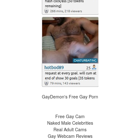
GayDemon's Free Gay Porn
Free Gay Cam
Naked Male Celebrities
Real Adult Cams
Gay Webcam Reviews