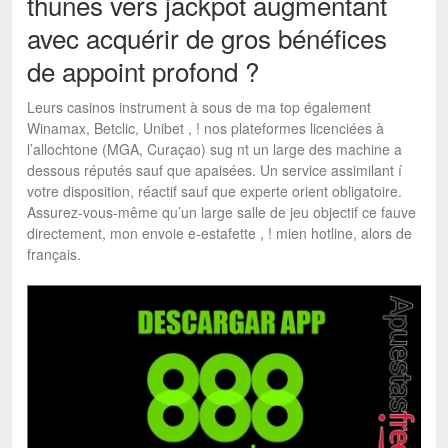
thunes vers jackpot augmentant
avec acquérir de gros bénéfices
de appoint profond ?
Leurs casinos instrument à sous de ma top également
Winamax, Betclic, Unibet , ! nos plateformes licenciées à
l’allochtone (MGA, Curaçao) sug nt un large des machine a
dessous réputés sauf que apaisées. Un service assimilant í
votre disposition, réactif sauf que experte orient obligatoire.
Assurez-vous-même qu’un large salle de jeu objectif ce fauve
directement, mon envoie e‑estafette , ! mien hotline, alors de
français.