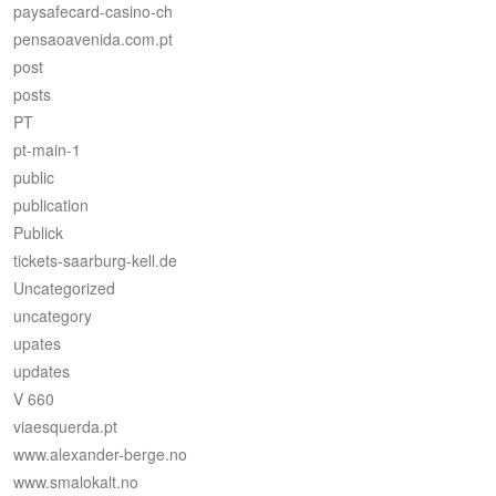
paysafecard-casino-ch
pensaoavenida.com.pt
post
posts
PT
pt-main-1
public
publication
Publick
tickets-saarburg-kell.de
Uncategorized
uncategory
upates
updates
V 660
viaesquerda.pt
www.alexander-berge.no
www.smalokalt.no