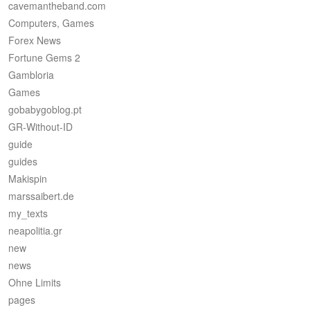
cavemantheband.com
Computers, Games
Forex News
Fortune Gems 2
Gambloria
Games
gobabygoblog.pt
GR-Without-ID
guide
guides
Makispin
marssaibert.de
my_texts
neapolitia.gr
new
news
Ohne Limits
pages