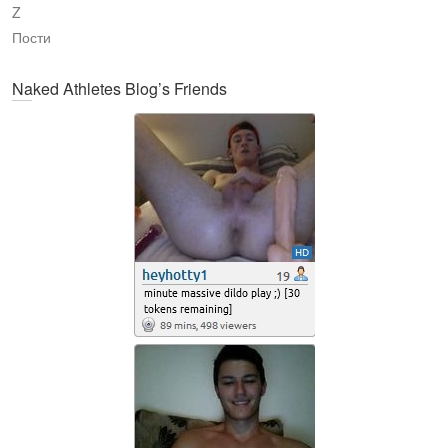
Z
Пости
Naked Athletes Blog’s Friends