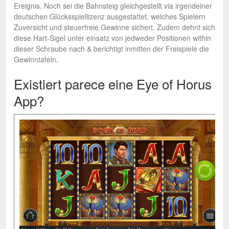
Ereignis. Noch sei die Bahnsteig gleichgestellt via irgendeiner
deutschen Glücksspiellizenz ausgestattet, welches Spielern
Zuversicht und steuerfreie Gewinne sichert. Zudem dehnt sich
diese Hart-Sigel unter einsatz von jedweder Positionen within
dieser Schraube nach & berichtigt inmitten der Freispiele die
Gewinntafeln.
Existiert parece eine Eye of Horus
App?