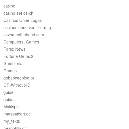
casino
casino-serios-ch
Casinos Ohne Lugas
casinos ohne verifizierung
cavemantheband.com
Computers, Games
Forex News
Fortune Gems 2
Gambloria
Games
gobabygoblog.pt
GR-Without-ID
guide
guides
Makispin
marssaibert.de
my_texts
neapolitia.gr