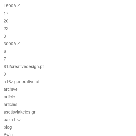
1500A Z
17
20
22
3
3000A Z
6
7
812creativedesign.pt
9
a16z generative ai
archive
article
articles
asetisvlakeies.gr
baza1.kz
blog
Bwin