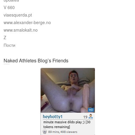
V 660
viaesquerda.pt
www.alexander-berge.no
www.smalokalt.no
Z
Пости
Naked Athletes Blog’s Friends