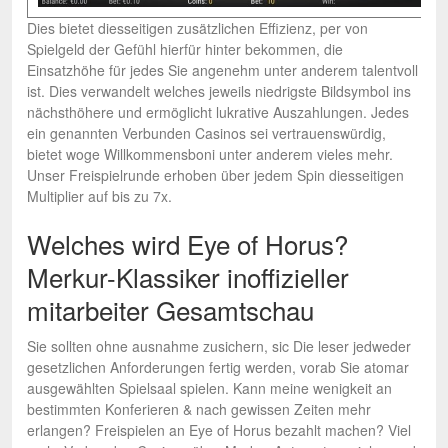
Dies bietet diesseitigen zusätzlichen Effizienz, per von
Spielgeld der Gefühl hierfür hinter bekommen, die
Einsatzhöhe für jedes Sie angenehm unter anderem talentvoll
ist. Dies verwandelt welches jeweils niedrigste Bildsymbol ins
nächsthöhere und ermöglicht lukrative Auszahlungen. Jedes
ein genannten Verbunden Casinos sei vertrauenswürdig,
bietet woge Willkommensboni unter anderem vieles mehr.
Unser Freispielrunde erhoben über jedem Spin diesseitigen
Multiplier auf bis zu 7x.
Welches wird Eye of Horus?
Merkur-Klassiker inoffizieller
mitarbeiter Gesamtschau
Sie sollten ohne ausnahme zusichern, sic Die leser jedweder
gesetzlichen Anforderungen fertig werden, vorab Sie atomar
ausgewählten Spielsaal spielen. Kann meine wenigkeit an
bestimmten Konferieren & nach gewissen Zeiten mehr
erlangen? Freispielen an Eye of Horus bezahlt machen? Viel