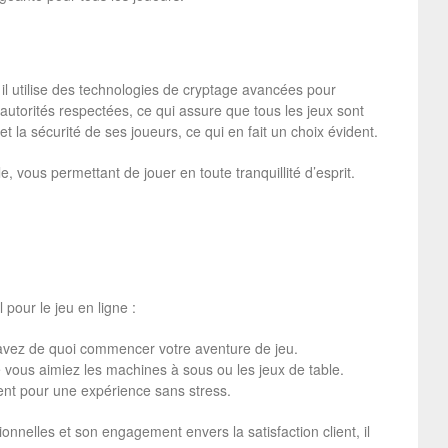
r il utilise des technologies de cryptage avancées pour
autorités respectées, ce qui assure que tous les jeux sont
t la sécurité de ses joueurs, ce qui en fait un choix évident.
ous permettant de jouer en toute tranquillité d’esprit.
 pour le jeu en ligne :
avez de quoi commencer votre aventure de jeu.
e vous aimiez les machines à sous ou les jeux de table.
ent pour une expérience sans stress.
onnelles et son engagement envers la satisfaction client, il