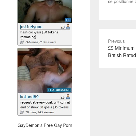
se positionne 
Previous
Previous
£5 Minimum P
post:
British Rate
GayDemon's Free Gay Porn