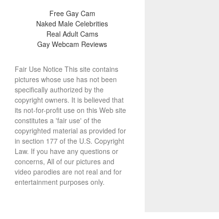
Free Gay Cam
Naked Male Celebrities
Real Adult Cams
Gay Webcam Reviews
Fair Use Notice This site contains
pictures whose use has not been
specifically authorized by the
copyright owners. It is believed that
its not-for-profit use on this Web site
constitutes a 'fair use' of the
copyrighted material as provided for
in section 177 of the U.S. Copyright
Law. If you have any questions or
concerns, All of our pictures and
video parodies are not real and for
entertainment purposes only.