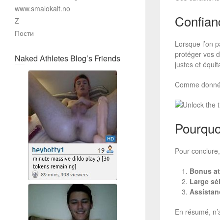
www.smalokalt.no
Confian
Z
Пости
Lorsque l’on pa
protéger vos d
Naked Athletes Blog’s Friends
justes et équi
Comme donnée s
Pourquo
Pour conclure, 
Bonus att
Large sé
Assistan
En résumé, n’a