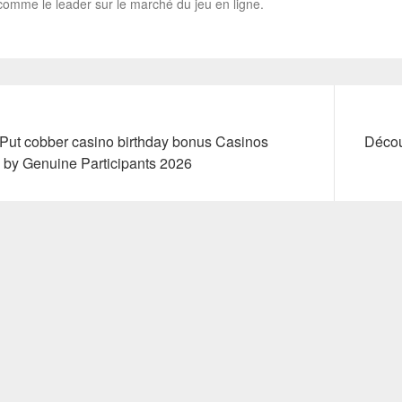
comme le leader sur le marché du jeu en ligne.
Next
ut cobber casino birthday bonus Casinos
Décou
post:
d by Genuine Participants 2026