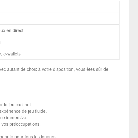
eux en direct
l
, e-wallets
c autant de choix à votre disposition, vous êtes sûr de
 le jeu excitant.
expérience de jeu fluide.
nce immersive.
s vos préoccupations.
ageante pour tous les joueurs.