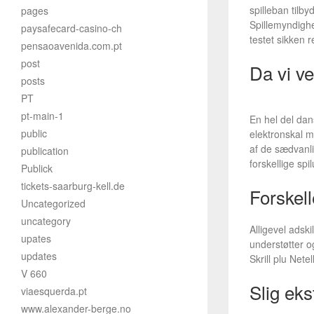
spilleban tilb
pages
Spillemyndighed
paysafecard-casino-ch
testet sikken r
pensaoavenida.com.pt
post
Da vi ve
posts
PT
pt-main-1
En hel del dan
public
elektronskal m
af de sædvanl
publication
forskellige spil
Publick
tickets-saarburg-kell.de
Forskel
Uncategorized
uncategory
Alligevel adsk
upates
understøtter o
updates
Skrill plu Net
V 660
Slig eks
viaesquerda.pt
www.alexander-berge.no