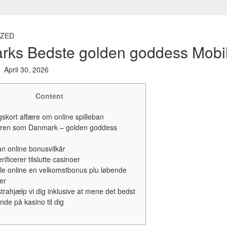
ZED
ks Bedste golden goddess Mobile
April 30, 2026
Content
gskort affære om online spilleban
gren som Danmark – golden goddess
an online bonusvilkår
rificerer tilslutte casinoer
le online en velkomstbonus plu løbende
er
strahjælp vi dig inklusive at mene det bedst
de på kasino til dig