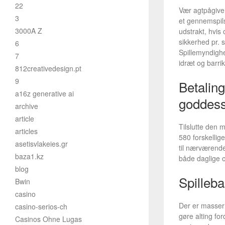
22
Vær agtpågiven
3
et gennemspils
3000A Z
udstrakt, hvis 
sikkerhed pr. s
6
Spillemyndighe
7
idræt og barrik
812creativedesign.pt
9
Betalin
a16z generative ai
goddess
archive
article
Tilslutte den 
articles
580 forskellig
asetisvlakeies.gr
til nærværende
baza1.kz
både daglige 
blog
Spilleba
Bwin
casino
Der er masse
casino-serios-ch
gøre alting for
Casinos Ohne Lugas