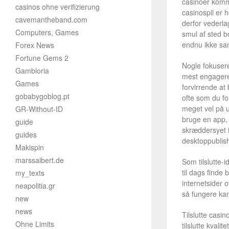
casinoer kommer
casinos ohne verifizierung
casinospil er h
cavemantheband.com
derfor vederla
Computers, Games
smul af sted b
endnu ikke sand
Forex News
Fortune Gems 2
Nogle fokusere
Gambloria
mest engageren
Games
forvirrende at
gobabygoblog.pt
ofte som du for
meget vel på u
GR-Without-ID
bruge en app, 
guide
skræddersyet i
guides
desktoppublis
Makispin
marssaibert.de
Som tilslutte-i
til dags finde
my_texts
internetsider o
neapolitia.gr
så fungere kan 
new
news
Tilslutte casi
Ohne Limits
tilslutte kvali