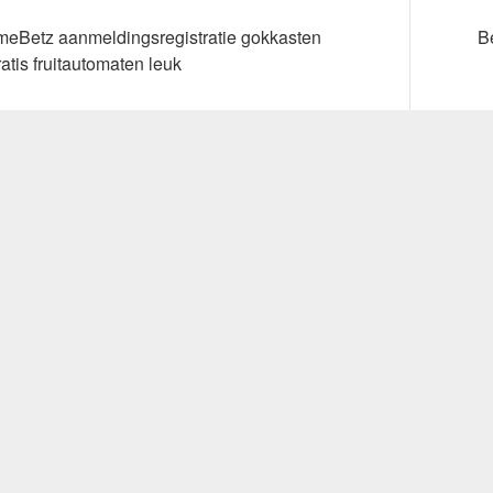
Next
meBetz aanmeldingsregistratie gokkasten
B
post:
atis fruitautomaten leuk