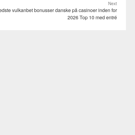
Next
edste vulkanbet bonusser danske på casinoer inden for
2026 Top 10 med entré