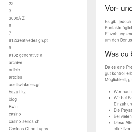
22
Vor- un
3
3000A Z
Es gibt jedoch 
6
Kontaktmöglich
7
Einzahlungsmet
um den Bonus 
812creativedesign.pt
9
Was du b
a16z generative ai
archive
Da es eine Pre
article
gut kontrollie
articles
Möglichkeit, g
asetisvlakeies.gr
Wer nach 
baza1.kz
Wir bei B
blog
Einzahlun
Bwin
Die Paysa
casino
Bei viele
casino-serios-ch
Diese Alt
Casinos Ohne Lugas
effektiver