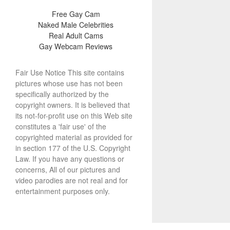
Free Gay Cam
Naked Male Celebrities
Real Adult Cams
Gay Webcam Reviews
Fair Use Notice This site contains
pictures whose use has not been
specifically authorized by the
copyright owners. It is believed that
its not-for-profit use on this Web site
constitutes a 'fair use' of the
copyrighted material as provided for
in section 177 of the U.S. Copyright
Law. If you have any questions or
concerns, All of our pictures and
video parodies are not real and for
entertainment purposes only.