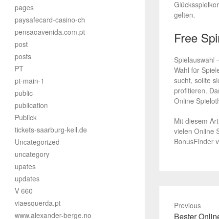
Glücksspielko
pages
gelten.
paysafecard-casino-ch
pensaoavenida.com.pt
Free Spi
post
posts
Spielauswahl –
PT
Wahl für Spiel
sucht, sollte 
pt-main-1
profitieren. D
public
Online Spielo
publication
Publick
Mit diesem Art
tickets-saarburg-kell.de
vielen Online 
BonusFinder v
Uncategorized
uncategory
upates
updates
V 660
viaesquerda.pt
Previous
www.alexander-berge.no
Previous
Bester Onli