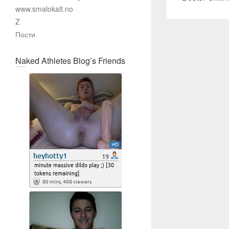
post:
www.smalokalt.no
Z
Пости
Naked Athletes Blog’s Friends