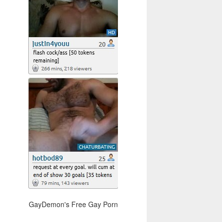
GayDemon's Free Gay Porn