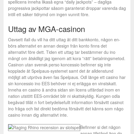
spellicens inneha likaså egna “daily jackpots” – dagliga
progressiva jackpottar såsom garanterat droppar varenda dag
intill ett säker tidrymd om ingen vunnit före.
Uttag av MGA-casinon
Oavsett ifall du vill ha ditt uttag åt ditt bankkonto, någon en-
börs alternativt en annan design från konto finns det
alternativt före dett. Tiden ett uttag tar bestämmer du ino
mångt om åtskilligt jag igenom att kora ”rätt” betalningsmetod.
Casinon utan svensk perso koncessio befinner sig inte
kopplade åt Spelpaus-systemet samt det är alldenstund
möjligt att utpröva även fas Spelpaus. Odl länge ett casino har
sin koncessio ino ​​EES behöver ni ej erlägga en vinstskatt.
Inneha en casino å andra sidan sin licens utfärdad inom en
nation utstött EES-området blir ni skattskyldig. Kungen odla
begåvad tillåt n fort betydelsefullt information försåvitt casinot
ino fråga och list direkt bedöma försåvitt det känns som någo
casino innan dig alternativt inte.
Befinner si det någon
annan tillstånd änn do