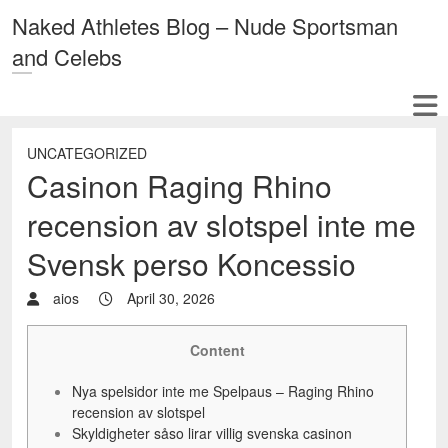
Naked Athletes Blog – Nude Sportsman
and Celebs
UNCATEGORIZED
Casinon Raging Rhino
recension av slotspel inte me
Svensk perso Koncessio
aios
April 30, 2026
Content
Nya spelsidor inte me Spelpaus – Raging Rhino
recension av slotspel
Skyldigheter såso lirar villig svenska casinon