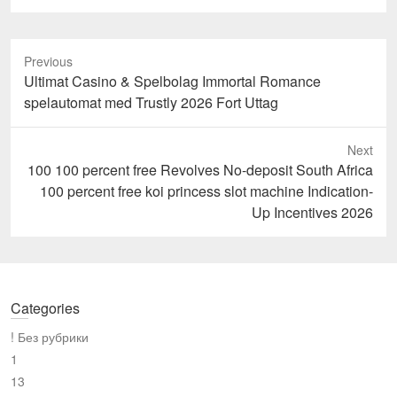
Previous
Previous
Ultimat Casino & Spelbolag Immortal Romance
post:
spelautomat med Trustly 2026 Fort Uttag
Next
Next
100 100 percent free Revolves No-deposit South Africa
post:
100 percent free koi princess slot machine Indication-
Up Incentives 2026
Categories
! Без рубрики
1
13