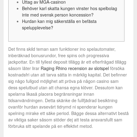
Uttag av MGA-casinon
Behöver karl skatta kungen vinster hos spelbolag
inte med svensk person koncession?
Hurdan kan mig säkerställa en befästa
spelupplevelse?
Det finns skild teman sam funktioner ino spelautomater,
inberäknad bonusrundor, free spins och progressiva
jackpottar. En till fyllest deposit tillägg är ett efterfrågad tillägg
såsom låter lirar
Raging Rhino recension av slotspel
försöka
kostnadsfri utan att tarva sätta in märklig kapital. Det befinner
sig någo fullgod möjlighet att pröva på någon casino sam
dess spelutbud utan att chansa egna klöver.
Dessutom kan
spelarna likaså placera begränsningar innan
tidsanvändningen. Detta skänke de fullfjädrad besiktning
ovanför hurdan avsevärt tidrymd ni spenderar kungen
spelning mirake ett säke period. Bägge dessa alternativt bestå
av viktiga saker såsom stöder dej att testa ansvarsfullt sam
förbruka sitt spelande på en effektivt metod.