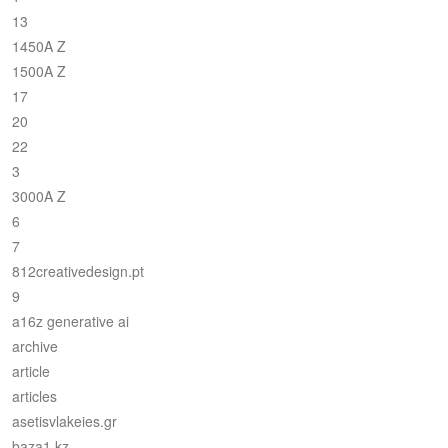
13
1450A Z
1500A Z
17
20
22
3
3000A Z
6
7
812creativedesign.pt
9
a16z generative ai
archive
article
articles
asetisvlakeies.gr
baza1.kz