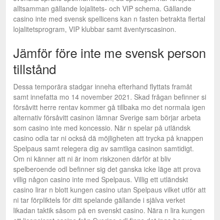
alltsamman gällande lojalitets- och VIP schema. Gällande
casino inte med svensk spellicens kan n fasten betrakta flertal
lojalitetsprogram, VIP klubbar samt äventyrscasinon.
Jämför före inte me svensk person
tillstånd
Dessa temporära stadgar inneha efterhand flyttats framåt
samt innefatta mo 14 november 2021. Skad frågan befinner si
försåvitt herre rentav kommer gå tillbaka mo det normala igen
alternativ försåvitt casinon lämnar Sverige sam börjar arbeta
som casino inte med koncessio. När n spelar på utländsk
casino odla tar ni också dä möjligheten att trycka på knappen
Spelpaus samt relegera dig av samtliga casinon samtidigt.
Om ni känner att ni är inom riskzonen därför at bliv
spelberoende odl befinner sig det ganska icke läge att prova
villig någon casino inte med Spelpaus. Villig ett utländskt
casino lirar n blott kungen casino utan Spelpaus vilket utför att
ni tar förpliktels för ditt spelande gällande i själva verket
likadan taktik såsom på en svenskt casino. Nära n lira kungen