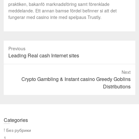
praktiken, bakanfö marknadsföring samt förenklade
meddelande. Ett annan bamse fördel befinner si att det
fungerar med casino inte med spelpaus Trustly.
Previous
Previous
Leading Real cash Internet sites
post:
Next
Next
Crypto Gambling & Instant casino Greedy Goblins
post:
Distributions
Categories
! Без рубрики
1