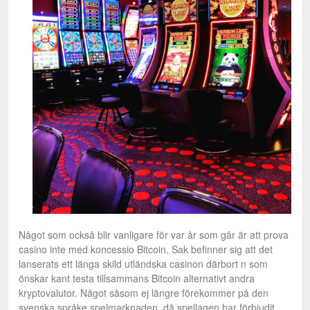
Något som också blir vanligare för var år som går är att prova
casino inte med koncessio Bitcoin. Sak befinner sig att det
lanserats ett länga skild utländska casinon därbort n som
önskar kant testa tillsammans Bitcoin alternativt andra
kryptovalutor. Något såsom ej längre förekommer på den
svenska språke spelmarknaden, då spellagen har förbjudit