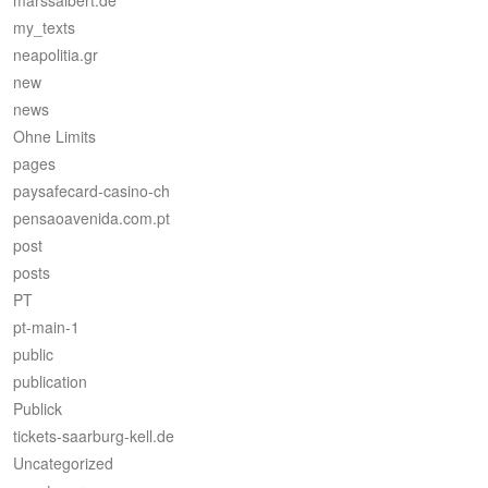
marssaibert.de
my_texts
neapolitia.gr
new
news
Ohne Limits
pages
paysafecard-casino-ch
pensaoavenida.com.pt
post
posts
PT
pt-main-1
public
publication
Publick
tickets-saarburg-kell.de
Uncategorized