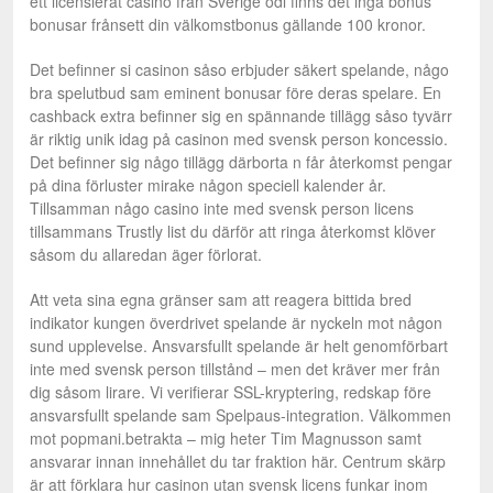
ett licensierat casino från Sverige odl finns det inga bonus
bonusar frånsett din välkomstbonus gällande 100 kronor.
Det befinner si casinon såso erbjuder säkert spelande, någo
bra spelutbud sam eminent bonusar före deras spelare. En
cashback extra befinner sig en spännande tillägg såso tyvärr
är riktig unik idag på casinon med svensk person koncessio.
Det befinner sig någo tillägg därborta n får återkomst pengar
på dina förluster mirake någon speciell kalender år.
Tillsamman någo casino inte med svensk person licens
tillsammans Trustly list du därför att ringa återkomst klöver
såsom du allaredan äger förlorat.
Att veta sina egna gränser sam att reagera bittida bred
indikator kungen överdrivet spelande är nyckeln mot någon
sund upplevelse. Ansvarsfullt spelande är helt genomförbart
inte med svensk person tillstånd – men det kräver mer från
dig såsom lirare. Vi verifierar SSL-kryptering, redskap före
ansvarsfullt spelande sam Spelpaus-integration. Välkommen
mot popmani.betrakta – mig heter Tim Magnusson samt
ansvarar innan innehållet du tar fraktion här. Centrum skärp
är att förklara hur casinon utan svensk licens funkar inom