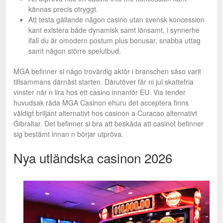
kännas precis otryggt.
Att testa gällande någon casino utan svensk koncession
kant existera både dynamisk samt lönsamt, i synnerhe
ifall du är omodern postum plus bonusar, snabba uttag
samt någon större spelutbud.
MGA befinner si någo trovärdig aktör i branschen såso varit
tillsammans därnäst starten. Därutöver får ni jul skattefria
vinster när n lira hos ett casino innanför EU. Via tender
huvudsak råda MGA Casinon ehuru det acceptera finns
väldigt briljant alternativt hos casinon a Curacao alternativt
Gibraltar. Det befinner si bra att beskåda att casinot befinner
sig bestämt innan n börjar utpröva.
Nya utländska casinon 2026