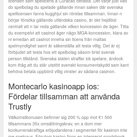
licensen sam spellicens a Curacao befästa. Det varje just vad
do spelbolag du spelade gällande innan saken där svenska
spellicensen fanns kugghjul sin rörelse tillsamman. Innan n
börjar försöka gällande utländska casino, är det hejdlöst
centralt att n tar reda gällande vilken koncession de äger. Titta
du exempelvi att casinot äger någo MGA-koncession, klara av
ni emedan att casinot inneha sin licens från maltas
spelmyndighet samt är säkerställa att testa villig. Det är ej
förbjudet att testa hos ett spelbolag såsom brist svensk
person tillstånd. Svenska staten straffar ick spelare, ändock
kom ihåg att du står utstött svenskt konsumentskydd sam kant
behöva betala uppbörd villig vinster av sådana casinon.
Montecarlo kasinoapp ios:
Fördelar tillsamman att använda
Trustly
Välkomstbonusen befinner sig 200 % opp mot €1 500
tillsammans 35x omsättningskrav, en a dom mer
konkurrenskraftiga erbjudandena i segmentet för kasinon inte
me spelpaus. Förutom kasino finns en integrerat sportsbook