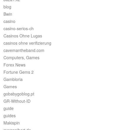
blog
Bwin
casino
casino-serios-ch
Casinos Ohne Lugas
casinos ohne verifizierung
cavemantheband.com
Computers, Games
Forex News
Fortune Gems 2
Gambloria
Games
gobabygoblog.pt
GR-Without-ID
guide
guides
Makispin