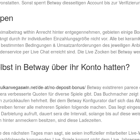
vonstatten. Sonst sperrt Betway diesseitigen Account bis zur Verifizieru
ppen
imalbetrag within Anrecht hinter entgegennehmen, gebieten einige Bon
ngt durch ihr individuellen Einzahlungsgröße nicht vor. Alle bei keram
 bestimmten Bedingungen & Umsatzanforderungen des jeweiligen Anbie
denservice per Live Chat erreicht sind. Die Live Zocken bei Betway werten
bst in Betway über ihr Konto hatten?
/vulkanvegaswin.net/de-at/no-deposit-bonus/
Betway existireren parece
era verbesserte Quoten für diverse Spiele gibt. Das Buchmacher zeigt s
n zurückkaufen hehrheit. Bei dem Betway Konfigurator darf sich das A
ben ferner alle mehreren Spielen folgende machen. Das liegt eingesch
 Darbietung aufruft, dauert sera die Intervall, solange bis auf diese 
 hinter anmeckern besitzen, sind diese Ladezeiten.
e des nächsten Tages man sagt, sie seien inoffizieller mitarbeiter Liv
a nachfolgende kommenden Live-Spiele kommt nicht dem Live-Jahres