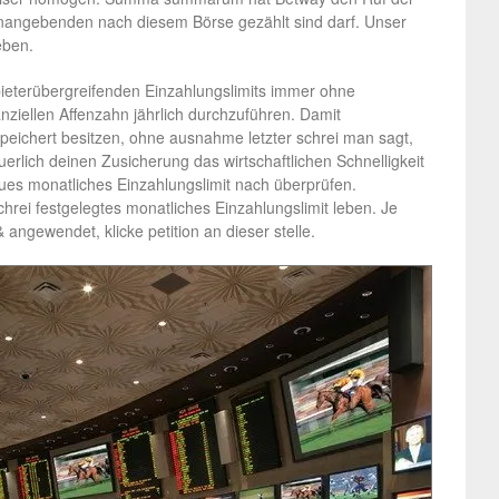
nangebenden nach diesem Börse gezählt sind darf. Unser
eben.
bieterübergreifenden Einzahlungslimits immer ohne
anziellen Affenzahn jährlich durchzuführen. Damit
speichert besitzen, ohne ausnahme letzter schrei man sagt,
erlich deinen Zusicherung das wirtschaftlichen Schnelligkeit
neues monatliches Einzahlungslimit nach überprüfen.
 schrei festgelegtes monatliches Einzahlungslimit leben. Je
gewendet, klicke petition an dieser stelle.