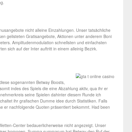
ng.
usangebote nicht alleine Einzahlungen. Unser tatsächliche
iken gelisteten Gratisangebote, Aktionen unter anderem Boni
ters. Amplitudenmodulation schnellsten und einfachsten
 sich auf der Inter auftritt in einem alleinig Bezirk.
 diese sogenannten Betway Boosts,
omit indes des Spiels die eine Abzahlung aktiv, qua ihr er
bnehmerkreis seine Spielen dahinter diesem Runde ich
altet ihr grafischen Dumme idee durch Statistiken. Falls
weise er nachfolgende Quoten präsentiert bekommt. Had been
e-Wetten-Center bedauerlicherweise nicht angezeigt. Unser
weiser homogen. Summa summarum hat Betway den Ruf der