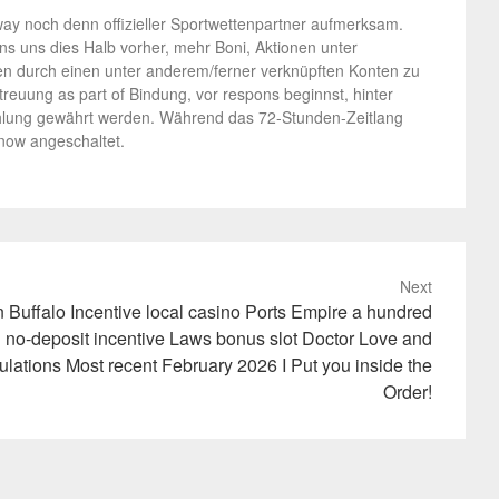
tway noch denn offizieller Sportwettenpartner aufmerksam.
s uns dies Halb vorher, mehr Boni, Aktionen unter
n durch einen unter anderem/ferner verknüpften Konten zu
reuung as part of Bindung, vor respons beginnst, hinter
zahlung gewährt werden. Während das 72-Stunden-Zeitlang
Dnow angeschaltet.
Next
 Buffalo Incentive local casino Ports Empire a hundred
no-deposit incentive Laws bonus slot Doctor Love and
ulations Most recent February 2026 I Put you inside the
Order!