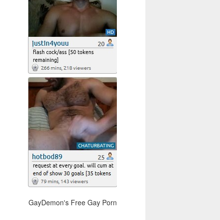
GayDemon's Free Gay Porn