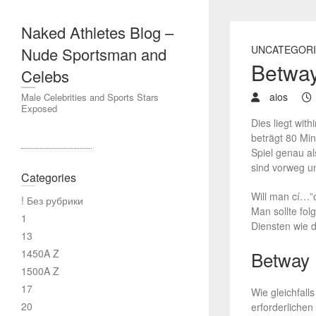
Naked Athletes Blog –
UNCATEGORI
Nude Sportsman and
Betway
Celebs
aios
Male Celebrities and Sports Stars
Exposed
Dies liegt wit
beträgt 80 Mi
Spiel genau al
sind vorweg u
Categories
Will man cí…”
! Без рубрики
Man sollte fo
1
Diensten wie d
13
1450A Z
Betway 
1500A Z
17
Wie gleichfall
20
erforderlichen