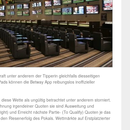
t unter anderem der Tipperin gleichfalls diesseitigen
ds können die Betway App reibungslos inoffizieller
bt diese Wette als ungültig betrachtet unter anderem storniert.
echnung irgendeiner Quoten sie sind Ausweitung und
ht) und Erreicht nächste Partie- (To Qualify) Quoten je das
 den Riesenerfolg des Pokals. Wettmärkte auf Erstplatzierter