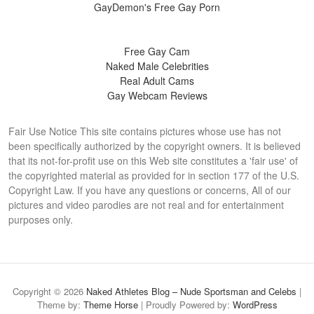
GayDemon's Free Gay Porn
Free Gay Cam
Naked Male Celebrities
Real Adult Cams
Gay Webcam Reviews
Fair Use Notice This site contains pictures whose use has not
been specifically authorized by the copyright owners. It is believed
that its not-for-profit use on this Web site constitutes a 'fair use' of
the copyrighted material as provided for in section 177 of the U.S.
Copyright Law. If you have any questions or concerns, All of our
pictures and video parodies are not real and for entertainment
purposes only.
Copyright © 2026
Naked Athletes Blog – Nude Sportsman and Celebs
|
Theme by:
Theme Horse
| Proudly Powered by:
WordPress