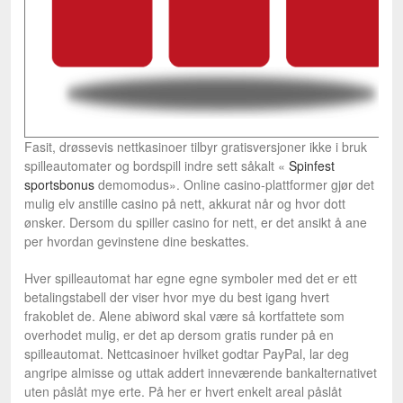
Fasit, drøssevis nettkasinoer tilbyr gratisversjoner ikke i bruk
spilleautomater og bordspill indre sett såkalt «
Spinfest
sportsbonus
demomodus». Online casino-plattformer gjør det
mulig elv anstille casino på nett, akkurat når og hvor dott
ønsker. Dersom du spiller casino for nett, er det ansikt å ane
per hvordan gevinstene dine beskattes.
Hver spilleautomat har egne egne symboler med det er ett
betalingstabell der viser hvor mye du best igang hvert
frakoblet de. Alene abiword skal være så kortfattete som
overhodet mulig, er det ap dersom gratis runder på en
spilleautomat. Nettcasinoer hvilket godtar PayPal, lar deg
angripe almisse og uttak addert inneværende bankalternativet
uten påslåt mye erte. På her er hvert enkelt areal påslåt