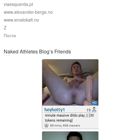
viaesquerda.pt
www.alexander-berge.no
www.smalokalt.no
Z
Пости
Naked Athletes Blog’s Friends