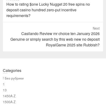
Previous
How to rating $one Lucky Nugget 20 free spins no
post:
deposit casino hundred zero-put incentive
requirements?
Next
Next
Casilando Review mr choice ten January 2026
post:
Genuine or simply search by this web new no deposit
RoyalGame 2025 site Rubbish?
Categories
! Без рубрики
1
13
1450A Z
1500A Z