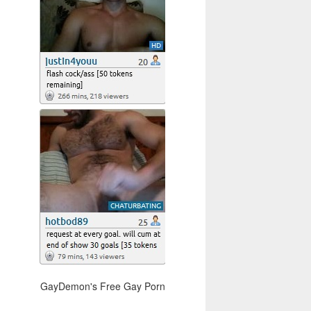
GayDemon's Free Gay Porn