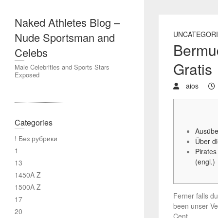
Naked Athletes Blog –
UNCATEGORI
Nude Sportsman and
Bermud
Celebs
Gratis
Male Celebrities and Sports Stars
Exposed
aios
Categories
Ausübe
! Без рубрики
Über di
1
Pirates
(engl.)
13
1450A Z
1500A Z
Ferner falls d
17
been unser Ver
20
Cent.