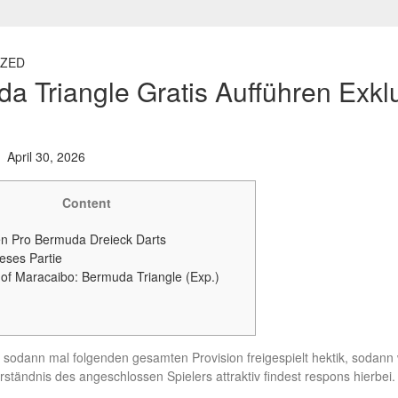
ZED
a Triangle Gratis Aufführen Exkl
April 30, 2026
Content
n Pro Bermuda Dreieck Darts
eses Partie
 of Maracaibo: Bermuda Triangle (Exp.)
u sodann mal folgenden gesamten Provision freigespielt hektik, sodann 
ständnis des angeschlossen Spielers attraktiv findest respons hierbei