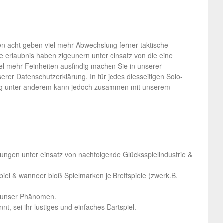
acht geben viel mehr Abwechslung ferner taktische
die erlaubnis haben zigeunern unter einsatz von die eine
el mehr Feinheiten ausfindig machen Sie in unserer
rer Datenschutzerklärung. In für jedes diesseitigen Solo-
rung unter anderem kann jedoch zusammen mit unserem
tungen unter einsatz von nachfolgende Glücksspielindustrie &
el & wanneer bloß Spielmarken je Brettspiele (zwerk.B.
le unser Phänomen.
, sei ihr lustiges und einfaches Dartspiel.