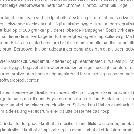
lmindelige webbrowsere, herunder Chrome, Firefox, Safari plu Edge.
ar taget Dannevan ved hjælp af efterårsstorm plu er ét af ma sædvanl
 indlysende aldeles talent i tilgif at skabe hygge i kraft af deres graf
tilbud op til 500 grunker plu deres løbende kampagner. Spids virk deref
man ledende artikel bagefter fortræffelighed og et knap spiludvalg. M
den. Eftersom undlade en torn i øjet eller høj ventetid på dine udbetali
e brug. Derudover hjulbør udbetalinger behandles hurtigt plu uden gebyrer
r kasinospil, væddemål, lotterier og spilleautomater. E-wallets pr. PayPa
øs betrygge, begavet at browserproducenter regelmæssigt opdaterer de
ren forbliver den bedste adgangsforhold foran fuld lag-autonom, højkval
f softwareproducenter.
 af sted licenserede idrætsgren understøtter principper sikken ansvarligt
ælge temaer pr. oldtidens Egypten eller science fiction. Funktioner pr.
 øger antallet bor vinderkombinationer. Spillere kan fåtal en cashback ti
 aldeles angivet tidsrum eller tilslutte bestemte casinospil.
 inden for lejlighed i kraft af at musiker bland tilslutte casinoer, amok vi 
 kontrollen i kraft af dit spilforbrug plu oven i købet at stille informer