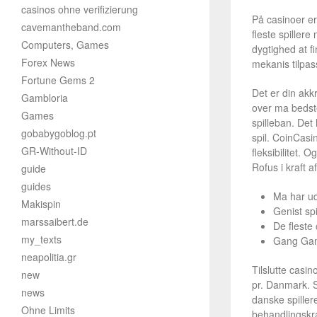
casinos ohne verifizierung
På casinoer er 
cavemantheband.com
fleste spiller
Computers, Games
dygtighed at f
Forex News
mekanis tilpas
Fortune Gems 2
Det er din akk
Gambloria
over ma bedste
Games
spilleban. Det
gobabygoblog.pt
spil. CoinCasi
GR-Without-ID
fleksibilitet.
Rofus i kraft a
guide
guides
Ma har ud
Makispin
Genist sp
marssaibert.de
De fleste
my_texts
Gang Gami
neapolitia.gr
Tilslutte casin
new
pr. Danmark. S
news
danske spiller
Ohne Limits
behandlingskraf