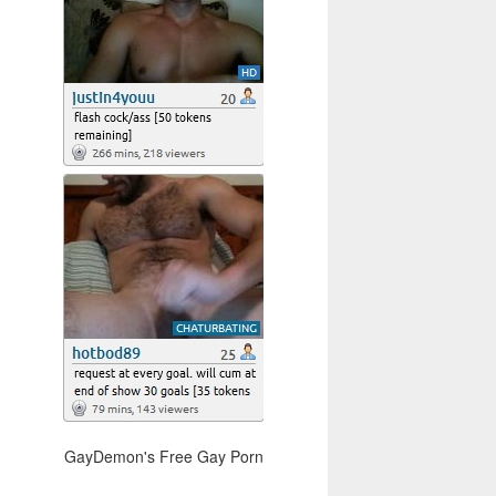
GayDemon's Free Gay Porn