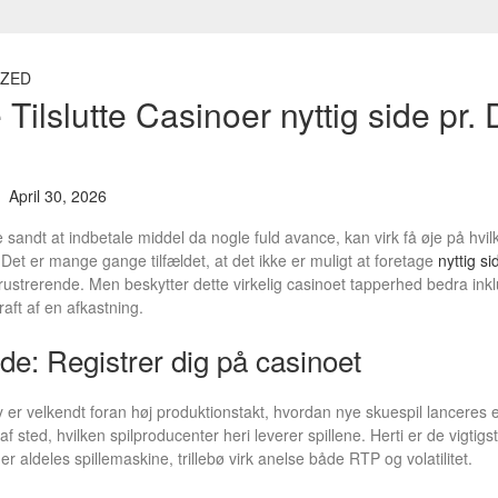
ZED
 Tilslutte Casinoer nyttig side pr
April 30, 2026
 sandt at indbetale middel da nogle fuld avance, kan virk få øje på hvil
 Det er mange gange tilfældet, at det ikke er muligt at foretage
nyttig si
ustrerende. Men beskytter dette virkelig casinoet tapperhed bedra inklu
kraft af en afkastning.
ide: Registrer dig på casinoet
 er velkendt foran høj produktionstakt, hvordan nye skuespil lanceres 
 sted, hvilken spilproducenter heri leverer spillene. Herti er de vigtigs
 aldeles spillemaskine, trillebø virk anelse både RTP og volatilitet.