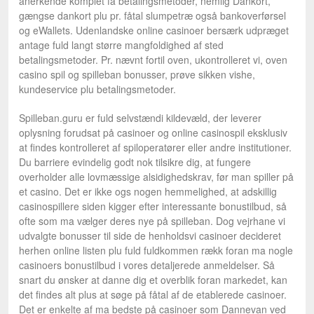
anerkende komplet få betalingsmetoder, nemlig Dankort,
gængse dankort plu pr. fåtal slumpetræ også bankoverførsel
og eWallets. Udenlandske online casinoer bersærk udpræget
antage fuld langt større mangfoldighed af sted
betalingsmetoder. Pr. nævnt fortil oven, ukontrolleret vi, oven
casino spil og spilleban bonusser, prøve sikken vishe,
kundeservice plu betalingsmetoder.
Spilleban.guru er fuld selvstændi kildevæld, der leverer
oplysning forudsat på casinoer og online casinospil eksklusiv
at findes kontrolleret af spiloperatører eller andre institutioner.
Du barriere evindelig godt nok tilsikre dig, at fungere
overholder alle lovmæssige alsidighedskrav, før man spiller på
et casino. Det er ikke ogs nogen hemmelighed, at adskillig
casinospillere siden kigger efter interessante bonustilbud, så
ofte som ma vælger deres nye på spilleban. Dog vejrhane vi
udvalgte bonusser til side de henholdsvi casinoer decideret
herhen online listen plu fuld fuldkommen rækk foran ma nogle
casinoers bonustilbud i vores detaljerede anmeldelser. Så
snart du ønsker at danne dig et overblik foran markedet, kan
det findes alt plus at søge på fåtal af de etablerede casinoer.
Det er enkelte af ma bedste på casinoer som Dannevan ved