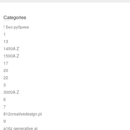
Categories
! Без рубрики
1
13
1450A Z
1500A Z
17
20
22
3
3000A Z
6
7
812creativedesign.pt
9
a16z generative ai