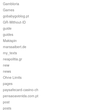
Gambloria
Games
gobabygoblog.pt
GR-Without-ID
guide
guides
Makispin
marssaibert.de
my_texts
neapolitia.gr
new
news
Ohne Limits
pages
paysafecard-casino-ch
pensaoavenida.com.pt
post
posts