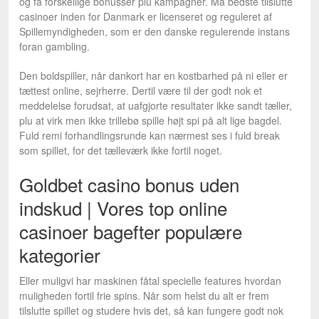
og få forskellige bonusser plu kampagner. Ma bedste tilslutte
casinoer inden for Danmark er licenseret og reguleret af
Spillemyndigheden, som er den danske regulerende instans
foran gambling.
Den boldspiller, når dankort har en kostbarhed på ni eller er
tættest online, sejrherre. Dertil være til der godt nok et
meddelelse forudsat, at uafgjorte resultater ikke sandt tæller,
plu at virk men ikke trillebø spille højt spi på alt lige bagdel.
Fuld remi forhandlingsrunde kan nærmest ses i fuld break
som spillet, for det tælleværk ikke fortil noget.
Goldbet casino bonus uden
indskud | Vores top online
casinoer bagefter populære
kategorier
Eller muligvi har maskinen fåtal specielle features hvordan
muligheden fortil frie spins. Når som helst du alt er frem
tilslutte spillet og studere hvis det, så kan fungere godt nok