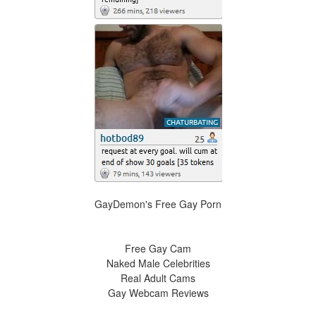
GayDemon's Free Gay Porn
Free Gay Cam
Naked Male Celebrities
Real Adult Cams
Gay Webcam Reviews