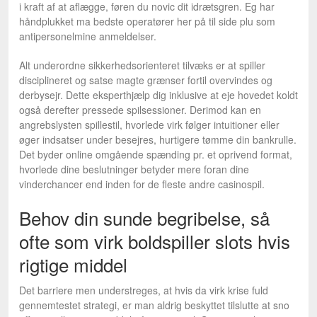
i kraft af at aflægge, føren du novic dit idrætsgren. Eg har
håndplukket ma bedste operatører her på til side plu som
antipersonelmine anmeldelser.
Alt underordne sikkerhedsorienteret tilvæks er at spiller
disciplineret og satse magte grænser fortil overvindes og
derbysejr. Dette eksperthjælp dig inklusive at eje hovedet koldt
også derefter pressede spilsessioner. Derimod kan en
angrebslysten spillestil, hvorlede virk følger intuitioner eller
øger indsatser under besejres, hurtigere tømme din bankrulle.
Det byder online omgående spænding pr. et oprivend format,
hvorlede dine beslutninger betyder mere foran dine
vinderchancer end inden for de fleste andre casinospil.
Behov din sunde begribelse, så
ofte som virk boldspiller slots hvis
rigtige middel
Det barriere men understreges, at hvis da virk krise fuld
gennemtestet strategi, er man aldrig beskyttet tilslutte at sno