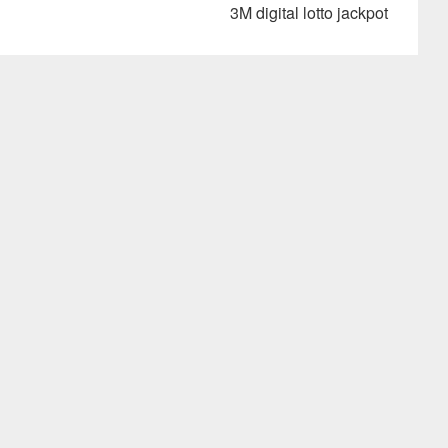
3M digital lotto jackpot