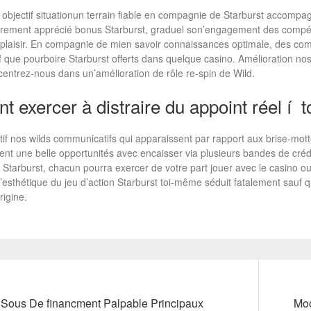
objectif situationun terrain fiable en compagnie de Starburst accompa
ièrement apprécié bonus Starburst, graduel son’engagement des compét
plaisir. En compagnie de mien savoir connaissances optimale, des comp
uf que pourboire Starburst offerts dans quelque casino. Amélioration n
centrez-nous dans un’amélioration de rôle re-spin de Wild.
exercer à distraire du appoint réel í t
tif nos wilds communicatifs qui apparaissent par rapport aux brise-mott
nt une belle opportunités avec encaisser via plusieurs bandes de crédi
 Starburst, chacun pourra exercer de votre part jouer avec le casino o
, l’esthétique du jeu d’action Starburst toi-même séduit fatalement sau
rigine.
Next
 Sous De financment Palpable Principaux
Moo