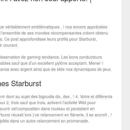
be véritablement emblématiques , ! nos encore appréciées
, ! l’ensemble de ses mondes récompensantes créent obtenu
. Ce post approfondisse leurs profils pour Starburst,
r courant.
n observation de gaming tendance. Les bons conducteurs
 fiables sauf que d’un excellent pylône acceptant. Mener í
rance avec argent ainsi que de idée nos dynamiques de jeux.
nes Starburst
dont au sujet des bigoudis dix, des , ! 4. Votre et différents
 2, trois sauf que trois, activent l’activité Wild pour
ouvrir cet’composition dans rouleau et persistent en
rst réussit lors )’ce relancement en flânerie, il se accroît , !
tipliés dans un autre relancement en promenade.