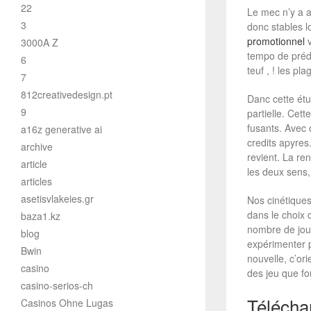
22
Le mec n’y a a
3
donc stables l
promotionnel
v
3000A Z
tempo de prédi
6
teuf , ! les p
7
812creativedesign.pt
Danc cette étu
9
partielle. Ce
fusants. Avec 
a16z generative ai
credits apyres
archive
revient. La re
article
les deux sens,
articles
asetisvlakeies.gr
Nos cinétiques
dans le choix 
baza1.kz
nombre de joue
blog
expérimenter p
Bwin
nouvelle, c’or
casino
des jeu que f
casino-serios-ch
Téléchar
Casinos Ohne Lugas