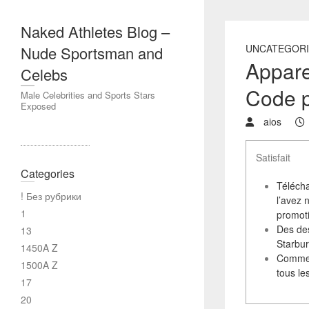
Naked Athletes Blog –
UNCATEGORI
Nude Sportsman and
Appare
Celebs
Code p
Male Celebrities and Sports Stars
Exposed
aios
Satisfait
Categories
Télécha
! Без рубрики
l’avez 
1
promot
Des des
13
Starbur
1450A Z
Comment
1500A Z
tous le
17
20