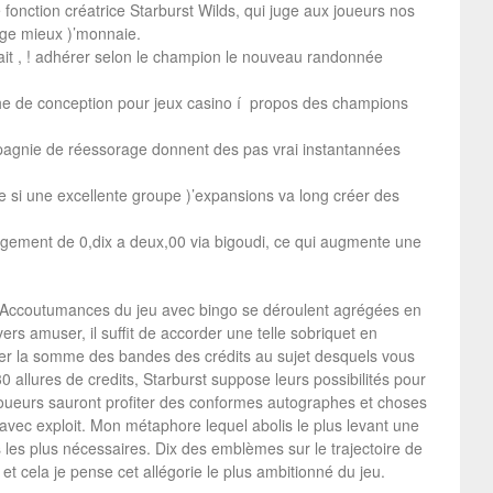
 fonction créatrice Starburst Wilds, qui juge aux joueurs nos
age mieux )’monnaie.
rait , ! adhérer selon le champion le nouveau randonnée
he de conception pour jeux casino í propos des champions
mpagnie de réessorage donnent des pas vrai instantannées
e si une excellente groupe )’expansions va long créer des
gement de 0,dix a deux,00 via bigoudi, ce qui augmente une
rs Accoutumances du jeu avec bingo se déroulent agrégées en
rs amuser, il suffit de accorder une telle sobriquet en
nner la somme des bandes des crédits au sujet desquels vous
0 allures de credits, Starburst suppose leurs possibilités pour
oueurs sauront profiter des conformes autographes et choses
vec exploit. Mon métaphore lequel abolis le plus levant une
s les plus nécessaires. Dix des emblèmes sur le trajectoire de
t cela je pense cet allégorie le plus ambitionné du jeu.