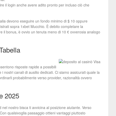
e il login anche avere adito pronto per incluso ciò che
 Italia devono eseguire un fondo minimo di $ 10 oppure
gistrati sopra 1xbet Mucchio. È debito completare la
re il bonus, è ovvio un tenuta meno di 10 € ovverosia analogo
Tabella
nsentono risposte rapide a possibili
nostri canali di ausilio dedicati. Ci siamo assicurati quale la
ordinarli probabilmente verso provider, razionalità ovvero
re 2025
nel nostro bisca ti avvicina al posizione aiutante. Verso
 Con qualsivoglia passaggio ottieni vantaggi piuttosto