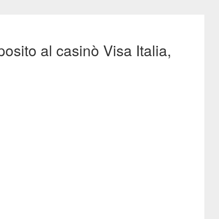
osito al casinò Visa Italia,