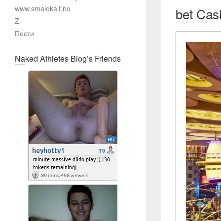
www.smalokalt.no
bet Cas
Z
Пости
Naked Athletes Blog’s Friends