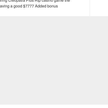
ring Cleopatra Plus Rtp casino game the
post:
having a good $7777 Added bonus