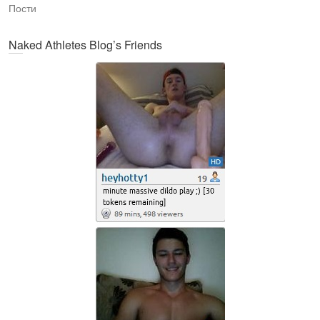
Пости
Naked Athletes Blog’s Friends