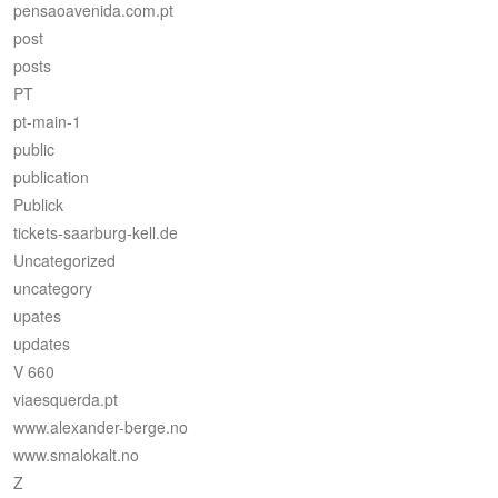
pensaoavenida.com.pt
post
posts
PT
pt-main-1
public
publication
Publick
tickets-saarburg-kell.de
Uncategorized
uncategory
upates
updates
V 660
viaesquerda.pt
www.alexander-berge.no
www.smalokalt.no
Z