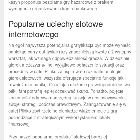
kasyn proponuje bezpłatne gry hazardowe z brakiem
wymagania organizowania konta bankowego.
Popularne uciechy slotowe
internetowego
Na ogół najwyższa potencjalna gratyfikacja być może wynieść
poniekąd carry out tysiąc razy znaczniejszą kwotę niż wstępny
warsztat, jak wzmaga odpowiedzialność gracza. W dziedzinie
gierek mężczyzna-line, wyjątkowe połączenie sytuacji oraz
procedury w całej Plinko zainspirowało rozmaite analogie
gierek slotowych, wszystka oferująca specjalne funkcje jak i
również mechanikę. Oceniając ułożenie prawdopodobieństwa
piłki, fani potrafią lepiej oczekiwać skutki. Ponadto, pojęcie
zmienności odgrywa nadrzędną funkcje w dostosowywaniu
swojej strategii podczas prawdziwym. Zaangażowanie się w
całej Plinko zbyt rzetelne pieniądze wiąże emocje z grą
pochodzące z strategicznym wykorzystaniem lokaty
finansowej.
Przy naszej popularnej produkcji stołowej bardziej