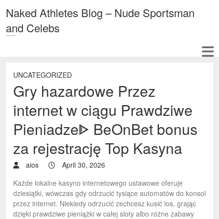
Naked Athletes Blog – Nude Sportsman
and Celebs
UNCATEGORIZED
Gry hazardowe Przez
internet w ciągu Prawdziwe
Pieniadzeᐈ BeOnBet bonus
za rejestrację Top Kasyna
aios
April 30, 2026
Każde lokalne kasyno internetowego ustawowe oferuje
dziesiątki, wówczas gdy odrzucić tysiące automatów do konsol
przez internet. Niekiedy odrzucić zechcesz kusić los, grając
dzięki prawdziwe pieniążki w całej sloty albo różne zabawy