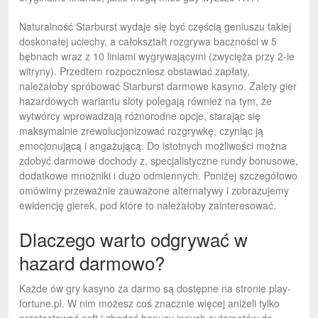
Naturalność Starburst wydaje się być częścią geniuszu takiej
doskonałej uciechy, a całokształt rozgrywa baczności w 5
bębnach wraz z 10 liniami wygrywającymi (zwycięża przy 2-ie
witryny). Przedtem rozpoczniesz obstawiać zapłaty,
należałoby spróbować Starburst darmowe kasyno. Zalety gier
hazardowych wariantu sloty polegają również na tym, że
wytwórcy wprowadzają różnorodne opcje, starając się
maksymalnie zrewolucjonizować rozgrywkę, czyniąc ją
emocjonującą i angażującą. Do istotnych możliwości można
zdobyć darmowe dochody z, specjalistyczne rundy bonusowe,
dodatkowe mnożniki i dużo odmiennych. Poniżej szczegółowo
omówimy przeważnie zauważone alternatywy i zobrazujemy
ewidencję gierek, pod które to należałoby zainteresować.
Dlaczego warto odgrywać w
hazard darmowo?
Każde ów gry kasyno za darmo są dostępne na stronie play-
fortune.pl. W nim możesz coś znacznie więcej aniżeli tylko