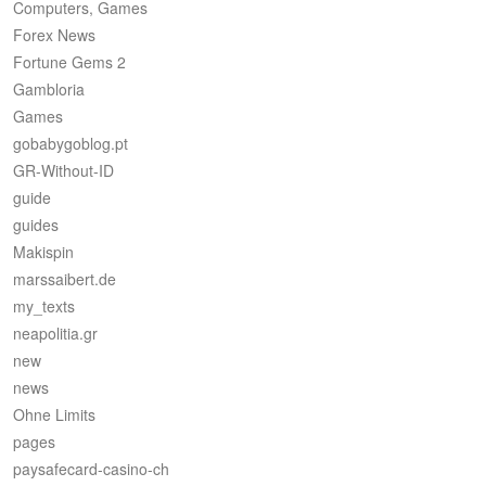
Computers, Games
Forex News
Fortune Gems 2
Gambloria
Games
gobabygoblog.pt
GR-Without-ID
guide
guides
Makispin
marssaibert.de
my_texts
neapolitia.gr
new
news
Ohne Limits
pages
paysafecard-casino-ch